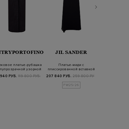
NTRYPORTOFINO
JIL SANDER
KARL LA
пковое платье-рубашка
Платье-миди с
Вечернее плать
олупрозрачной узорной
плиссированной вставкой
бантом и 
вста…
на молнии
воротн
 940 РУБ.
119 800 РУБ.
207 840 РУБ.
259 800 РУБ.
17 460 РУБ.
5
FW25/26