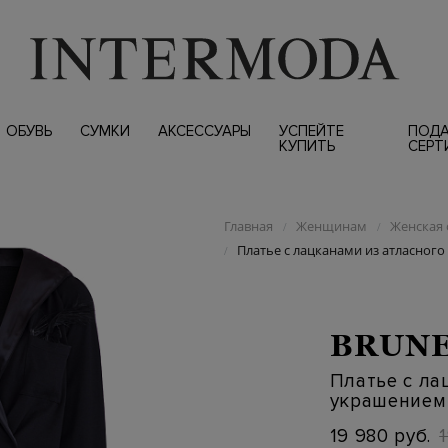
ОБУВЬ
СУМКИ
АКСЕССУАРЫ
УСПЕЙТЕ
ПОД
КУПИТЬ
СЕРТ
Главная
Женщинам
Женская 
/
/
Платье с лацканами из атласног
/
BRUNE
Платье с ла
украшением 
19 980 руб.