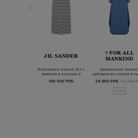
RENA
7 FOR ALL
JIL SANDER
NIAZZI
MANKIND
и из хлопка с
Хлопковое платье JS+ с
Удлиненное платье
м воротом и
принтом в полоску и
рубашка из хлопка и ль
еным по…
патчем
разрезами
Б.
59 800 РУБ.
106 900 РУБ.
29 890 РУБ.
42 700 Р
SS25