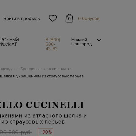
Войти в профиль
0 бонусов
0
АРОЧНЫЙ
8 (800)
Нижний
Новгород
ИФИКАТ
500-
43-83
одежда
Брендовые женские платья
/
о шелка и украшением из страусовых перьев
LLO CUCINELLI
цканами из атласного шелка и
из страусовых перьев
199 800 руб.
- 90%