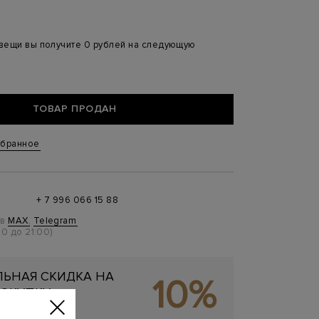
 вещи вы получите 0 рублей на следующую
ТОВАР ПРОДАН
збранное
+ 7 996 066 15 88
 в
MAX
,
Telegram
0 до 21:00)
ЬНАЯ СКИДКА НА
10%
ОКУПКУ