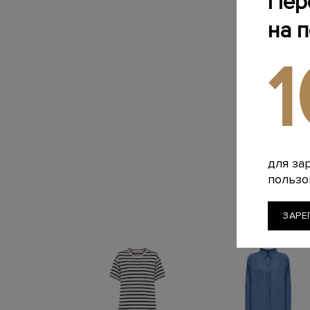
Пер
на 
для за
пользо
ЗАРЕ