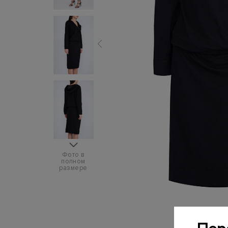
Фото в
полном
размере