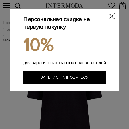
0
Персональная скидка на
Главная
Женщинам
Женская одежда
/
/
первую покупку
Брендовые женские платья
/
Платье из хлопкового футера с ювелирной окантовкой
/
10%
Мониль
для зарегистрированных пользователей
ЗАРЕГИСТРИРОВАТЬСЯ