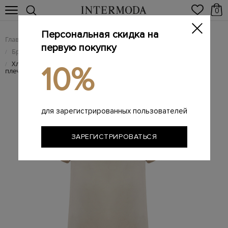
0
Персональная скидка на
Главная
Женщинам
Женская одежда
/
/
первую покупку
Брендовые женские платья
/
Хлопковое платье French Terry с вышивкой Мониль на
/
10%
плечах
для зарегистрированных пользователей
ЗАРЕГИСТРИРОВАТЬСЯ