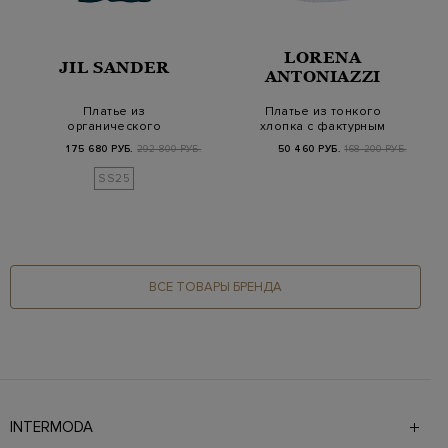
LORENA
JIL SANDER
ANTONIAZZI
Платье из
Платье из тонкого
органического
хлопка с фактурным
хлопкового поплина
узором и V-образн…
175 680 РУБ.
292 800 РУБ.
50 460 РУБ.
168 200 РУБ.
со скульпту…
SS25
ВСЕ ТОВАРЫ БРЕНДА
INTERMODA