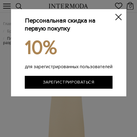
0
Персональная скидка на
Главная
Женщинам
Женская одежда
/
/
первую покупку
Брендовые женские платья
/
Платье из хлопкового джерси Couture с цепочкой Мониль и
/
10%
разрезами
для зарегистрированных пользователей
ЗАРЕГИСТРИРОВАТЬСЯ