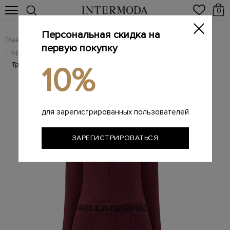
0
Персональная скидка на
Главная
Женщинам
Женская одежда
/
/
первую покупку
Брендовые женские платья
/
Трикотажное платье из пряжи EcoVero с поясом грогрен
/
10%
для зарегистрированных пользователей
ЗАРЕГИСТРИРОВАТЬСЯ