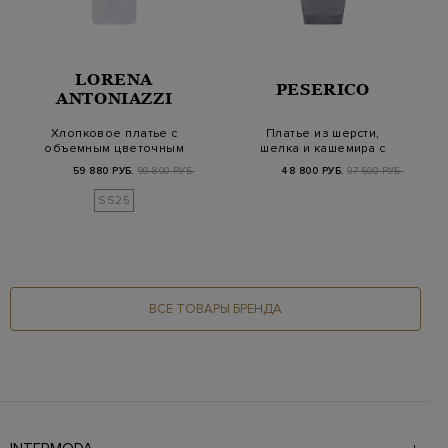
LORENA
PESERICO
ANTONIAZZI
Хлопковое платье с
Платье из шерсти,
объемным цветочным
шелка и кашемира с
декором и поясом
цепочками Punto L…
59 880 РУБ.
99 800 РУБ.
48 800 РУБ.
97 600 РУБ.
SS25
ВСЕ ТОВАРЫ БРЕНДА