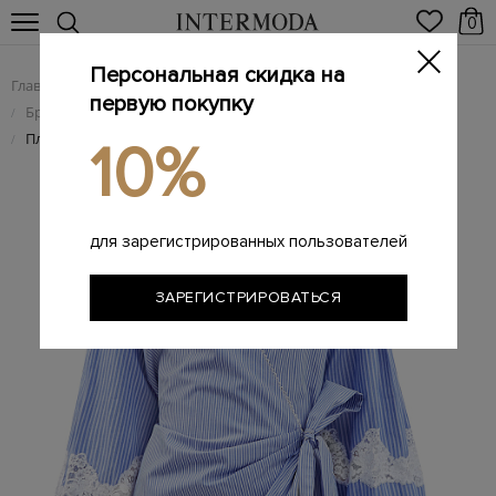
0
Персональная скидка на
Главная
Женщинам
Женская одежда
/
/
первую покупку
Брендовые женские платья
/
Платье в стиле кимоно из хлопкового поплина
/
10%
для зарегистрированных пользователей
ЗАРЕГИСТРИРОВАТЬСЯ