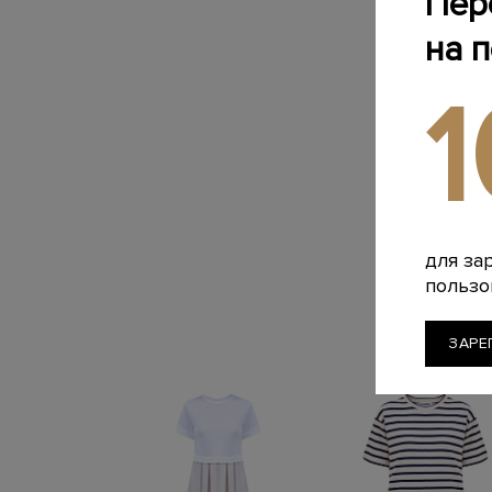
Пер
на 
для за
пользо
ЗАРЕ