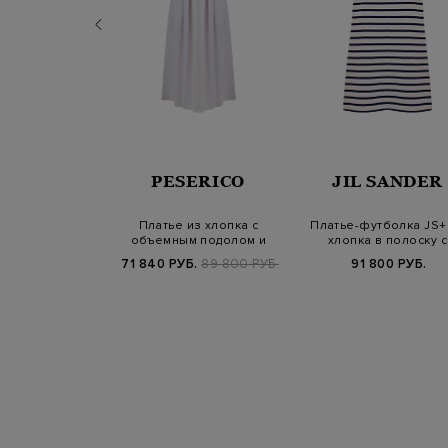
ROFETE
PESERICO
JIL SANDER
тье Nara на
Платье из хлопка с
Платье-футболка JS+
ретелях с 3D
объемным подолом и
хлопка в полоску с
естками
цепочками Punto…
нашивкой
.
109 800 РУБ.
71 840 РУБ.
89 800 РУБ.
91 800 РУБ.