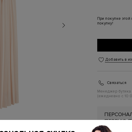
При покупке этой
покупку!
Добавить в и
Связаться
Менеджер бутика
(ежедневно с 10:0
ПЕРСОНАЛ
ПЕРВУЮ П
Подробнее