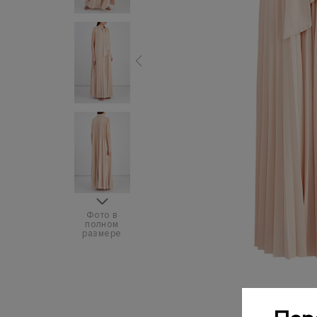
Фото в
полном
размере