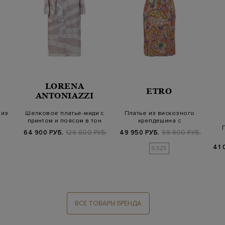
LORENA
ETRO
ANTONIAZZI
 из
Шелковое платье-миди с
Платье из вискозного
принтом и поясом в тон
крепдешина с
флористическим мотив…
64 900 РУБ.
129 800 РУБ.
49 950 РУБ.
99 900 РУБ.
к
41 
SS25
ВСЕ ТОВАРЫ БРЕНДА