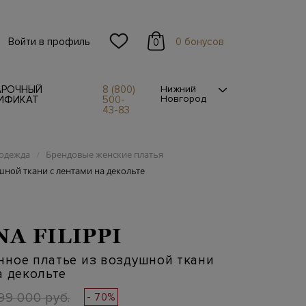
Войти в профиль
0 бонусов
0
АРОЧНЫЙ
8 (800)
Нижний
Новгород
ИФИКАТ
500-
43-83
одежда
Брендовые женские платья
/
ной ткани с лентами на декольте
NA FILIPPI
нное платье из воздушной ткани
а декольте
99 000 руб.
- 70%