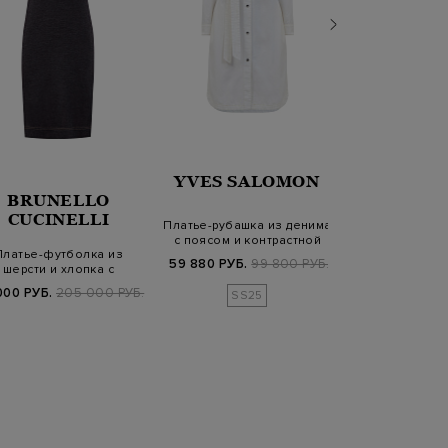
YVES SALOMON
PESER
BRUNELLO
CUCINELLI
Платье-рубашка из денима
Платье из шерс
с поясом и контрастной
кашемира с 
Платье-футболка из
простр…
Punto
59 880 РУБ.
99 800 РУБ.
48 800 РУБ.
9
шерсти и хлопка с
онтрастными швам…
000 РУБ.
205 000 РУБ.
SS25