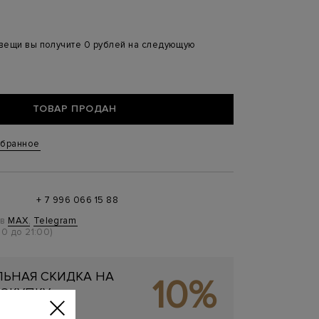
 вещи вы получите 0 рублей на следующую
ТОВАР ПРОДАН
збранное
+ 7 996 066 15 88
 в
MAX
,
Telegram
0 до 21:00)
ЬНАЯ СКИДКА НА
10%
ОКУПКУ