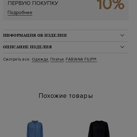
10%
ПЕРВУЮ ПОКУПКУ
Подробнее
ИНФОРМАЦИЯ ОБ ИЗДЕЛИИ
Материал: вискоза 100%
ОПИСАНИЕ ИЗДЕЛИЯ
На модели: 176/84/59/87 на модели размер 42
Стиль: Без рукавов, Однотонные, Макси
Элегантное платье в пол от Fabiana Filippi выполнено из
Смотреть все:
Одежда
,
Платья
,
FABIANA FILIPPI
Цвет: Оранжевый
струящейся ткани в актуальном оттенке карамели. Круглый
Артикул: ab90719a086 1204
вырез украшен массивным колье с инкрустацией бусинами
ювелирной огранки. Присборенная отделка подчеркивает
плавные линии кроя. Детали: эластичная вставка на талии,
застежка на карабин сверху, высокий вырез на спинке,
внутренняя подкладка для посадки по фигуре. Сделано в
Италии.
Похожие товары