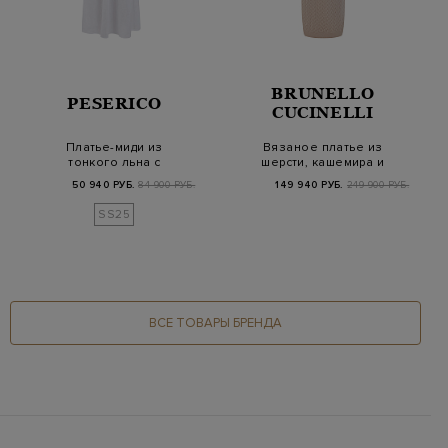
BRUNELLO
PESERICO
CUCINELLI
Платье-миди из
Вязаное платье из
тонкого льна с
шерсти, кашемира и
мерцающими
шелка с цепочкой…
50 940 РУБ.
84 900 РУБ.
149 940 РУБ.
249 900 РУБ.
цепочками Pun…
SS25
ВСЕ ТОВАРЫ БРЕНДА