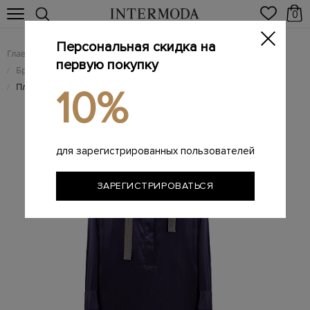
0
Персональная скидка на
Главная
Женщинам
Женская одежда
/
/
первую покупку
Брендовые женские платья
/
Платье из шелкового атласа с мерцающей лентой-галстуком
/
10%
для зарегистрированных пользователей
ЗАРЕГИСТРИРОВАТЬСЯ