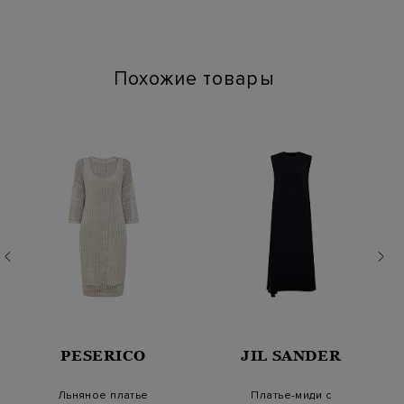
Длина изделия: 100
положении
Наличие карманов: Да
Химчистка: Сухая чистка для символа "P"
Глажение: Глажка при температуре подошвы утюга до 110
градусов
Похожие товары
PESERICO
JIL SANDER
Льняное платье
Платье-миди с