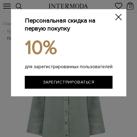
0
Персональная скидка на
Главная
Женщинам
Женская одежда
/
/
первую покупку
Брендовые женские платья
/
Платье-рубашка из дышащей льняной ткани
/
10%
для зарегистрированных пользователей
ЗАРЕГИСТРИРОВАТЬСЯ