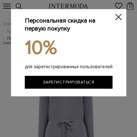
0
Персональная скидка на
Главная
Женщинам
Женская одежда
/
/
первую покупку
Брендовые женские платья
/
Платье из шерсти, шелка и кашемира с цепочками Punto
/
10%
Luce
для зарегистрированных пользователей
ЗАРЕГИСТРИРОВАТЬСЯ