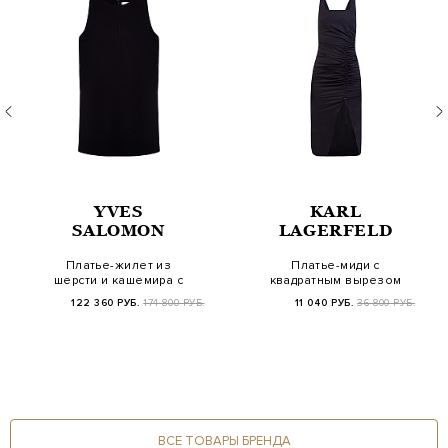
YVES
KARL
SALOMON
LAGERFELD
Платье-жилет из
Платье-миди с
шерсти и кашемира с
квадратным вырезом
разрезами на пугов…
и регулируемой
122 360 РУБ.
174 800 РУБ.
11 040 РУБ.
36 800 РУБ.
завязк…
ВСЕ ТОВАРЫ БРЕНДА