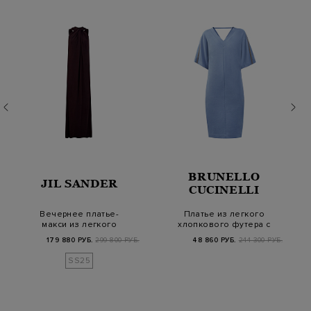
BRUNELLO
JIL SANDER
CUCINELLI
Вечернее платье-
Платье из легкого
макси из легкого
хлопкового футера с
вискозного джерси
мерцающим декоро…
179 880 РУБ.
299 800 РУБ.
48 860 РУБ.
244 300 РУБ.
со…
SS25