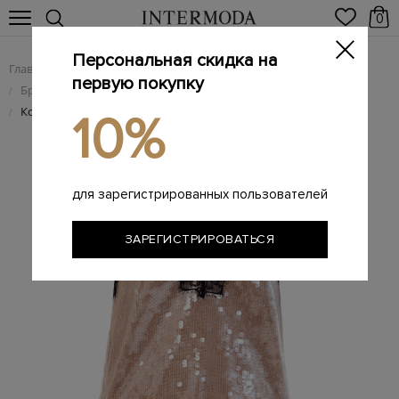
0
Персональная скидка на
Главная
Женщинам
Женская одежда
/
/
первую покупку
Брендовые женские платья
/
Коктейльное платье Olive с кружевным лифом и пайетками
/
10%
для зарегистрированных пользователей
ЗАРЕГИСТРИРОВАТЬСЯ