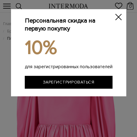
0
Персональная скидка на
Главная
Женщинам
Женская одежда
/
/
первую покупку
Брендовые женские платья
/
Платье из воздушной тафты Pop с архитектурными рукавами
/
10%
для зарегистрированных пользователей
ЗАРЕГИСТРИРОВАТЬСЯ