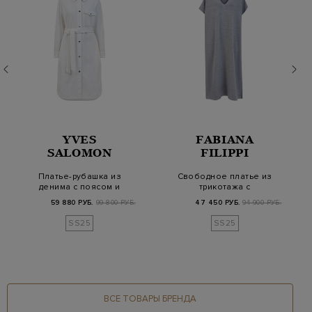
YVES
FABIANA
SALOMON
FILIPPI
Платье-рубашка из
Свободное платье из
денима с поясом и
трикотажа с
контрастной простр…
мерцающей нитью
59 880 РУБ.
99 800 РУБ.
47 450 РУБ.
94 900 РУБ.
ламе
SS25
SS25
ВСЕ ТОВАРЫ БРЕНДА