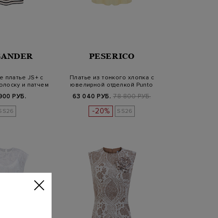
 SANDER
PESERICO
 платье JS+ с
Платье из тонкого хлопка с
олоску и патчем
ювелирной отделкой Punto
Lu…
900 РУБ.
63 040 РУБ.
78 800 РУБ.
-20%
SS26
SS26