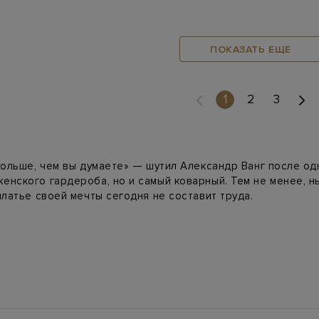
ПОКАЗАТЬ ЕЩЕ
(current)
1
2
3
больше, чем вы думаете» — шутил Александр Ванг после од
енского гардероба, но и самый коварный. Тем не менее, н
платье своей мечты сегодня не составит труда.