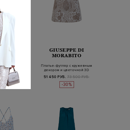
GIUSEPPE DI
SERICO
MORABITO
ышивкой ручной
Платье-футляр с кружевным
и пайетками
декором и цветочной 3D
брошь…
Б.
109 800 РУБ.
51 450 РУБ.
73 500 РУБ.
-30%
%
SS26