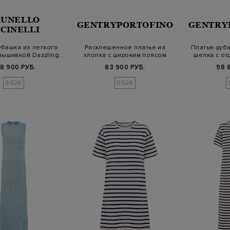
RUNELLO
GENTRYPORTOFINO
GENTRY
CINELLI
убашка из легкого
Расклешенное платье из
Платье-руба
вышивкой Dazzling…
хлопка с широким поясом
шелка с от
8 900 РУБ.
83 900 РУБ.
98 
SS26
SS26