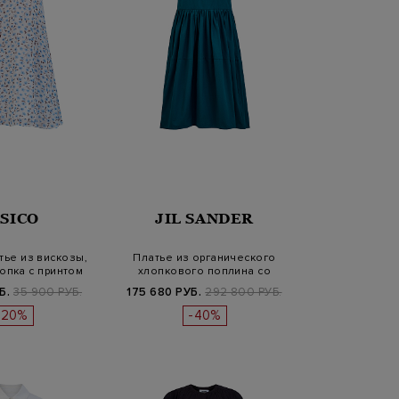
ISICO
JIL SANDER
тье из вискозы,
Платье из органического
опка с принтом
хлопкового поплина со
скульпту…
Б.
35 900 РУБ.
175 680 РУБ.
292 800 РУБ.
-20%
-40%