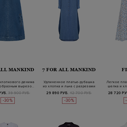
ALL MANKIND
7 FOR ALL MANKIND
F
 хлопкового денима
Удлиненное платье-рубашка
Легкое пла
V-образным вырезо…
из хлопка и льна с разрезами
шелка и хл
РУБ.
39 900 РУБ.
29 890 РУБ.
42 700 РУБ.
28 720 РУ
-30%
-30%