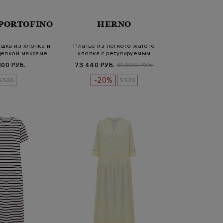
PORTOFINO
HERNO
шка из хлопка и
Платье из легкого жатого
делкой макраме
хлопка с регулируемым
поясом
800 РУБ.
73 440 РУБ.
91 800 РУБ.
-20%
SS26
SS26