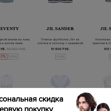
LEVENTY
JIL SANDER
JIL
рной вязки из льна,
Платье-футболка JS+ из
Хлопковое
а и шелка ламе
хлопка в полоску с нашивкой
принтом в п
РУБ.
98 900 РУБ.
91 800 РУБ.
106 
20%
SS26
SS26
сональная скидка
первую покупку