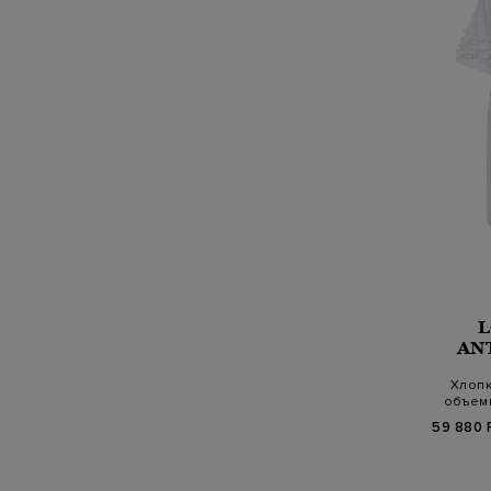
AN
Хлопк
объем
деко
59 880 