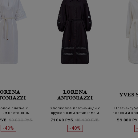
LORENA
LORENA
YVES
TONIAZZI
ANTONIAZZI
овое платье с
Хлопковое платье-миди с
Платье-руба
ным цветочным
кружевными вставками и
поясом и кон
ром и поясом
поясом
РУБ.
99 800 РУБ.
71 040 РУБ.
118 400 РУБ.
59 880 РУ
-40%
-40%