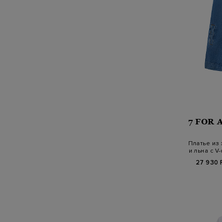
7 FOR 
Платье из
и льна с 
27 930 