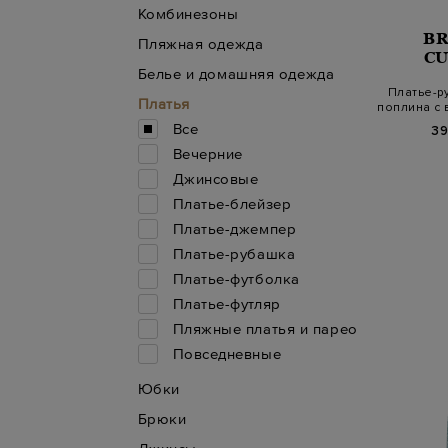
Комбинезоны
B
Пляжная одежда
CU
Белье и домашняя одежда
Платье-р
Платья
поплина с 
Все
39
Вечерние
Джинсовые
Платье-блейзер
Платье-джемпер
Платье-рубашка
Платье-футболка
Платье-футляр
Пляжные платья и парео
Повседневные
Юбки
Брюки