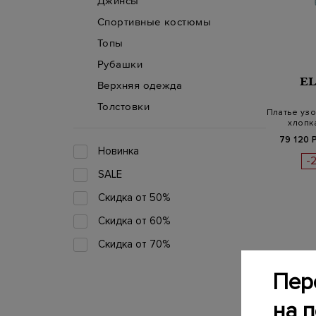
Джинсы
Спортивные костюмы
Топы
Рубашки
E
Верхняя одежда
Толстовки
Платье узо
хлопк
79 120 
Новинка
-
SALE
Скидка от 50%
Скидка от 60%
Скидка от 70%
Пер
на 