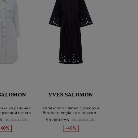
 SALOMON
YVES SALOMON
шка из денима с
Хлопковое платье с декором
трастной простр…
Broderie Anglaise и поясом…
Б.
99 800 РУБ.
59 880 РУБ.
99 800 РУБ.
-40%
-40%