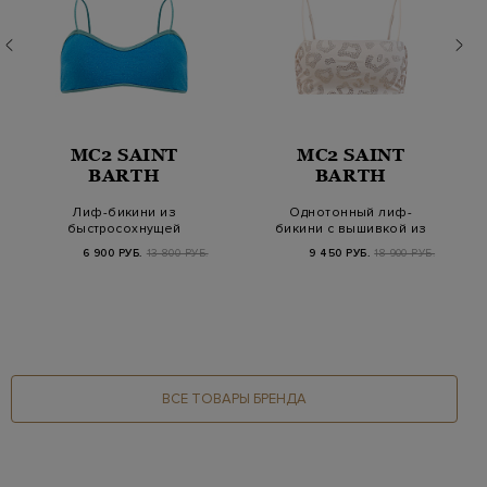
MC2 SAINT
MC2 SAINT
BARTH
BARTH
Лиф-бикини из
Однотонный лиф-
быстросохнущей
бикини с вышивкой из
ткани с мерцающими
мерцающих стразов
6 900 РУБ.
13 800 РУБ.
9 450 РУБ.
18 900 РУБ.
вкрапл…
ВСЕ ТОВАРЫ БРЕНДА