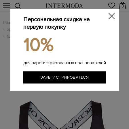
0
Персональная скидка на
Главная
Женщинам
Женская одежда
/
/
первую покупку
Брендовая женская пляжная одежда и купальники
/
Однотонный лиф с монограммой на лентах
/
10%
для зарегистрированных пользователей
ЗАРЕГИСТРИРОВАТЬСЯ