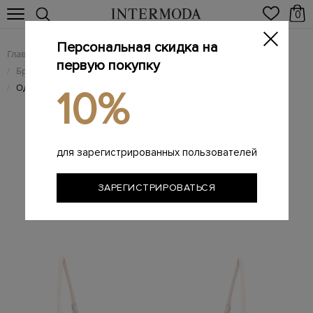
0
Персональная скидка на
Главная
Женщинам
Женская одежда
/
/
первую покупку
Брендовая женская пляжная одежда и купальники
/
Однотонный лиф-бикини с вышивкой из мерцающих стразов
/
10%
для зарегистрированных пользователей
ЗАРЕГИСТРИРОВАТЬСЯ