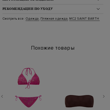
Материал: полиамид 90%, эластан 10%
РЕКОМЕНДАЦИИ ПО УХОДУ
На модели: 173/86/60/90 на модели размер S
Стиль: Лифы бикини
Стирка: Ручная стирка при температуре воды до 30 градусов
Смотреть все:
Одежда
,
Пляжная одежда
,
MC2 SAINT BARTH
Цвет: Бежевый
Отбеливание: Отбеливание запрещено
Артикул: ATHENA 05742F 11
Сушка: Барабанная сушка запрещена
Химчистка: Сухая чистка запрещена
Глажение: Глажка запрещена
Похожие товары