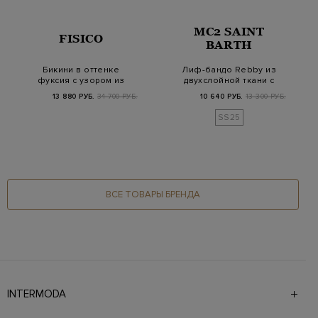
MC2 SAINT
FISICO
BARTH
Бикини в оттенке
Лиф-бандо Rebby из
фуксия с узором из
двухслойной ткани с
глянцевых пайеток
кружевным узоро…
13 880 РУБ.
34 700 РУБ.
10 640 РУБ.
13 300 РУБ.
SS25
ВСЕ ТОВАРЫ БРЕНДА
INTERMODA
Галерея бутиков INTERMODA представляет более 60