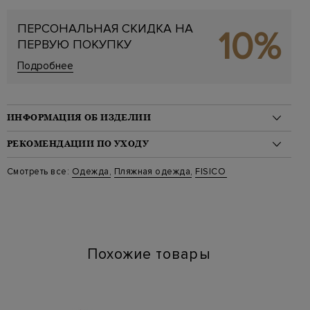
ПЕРСОНАЛЬНАЯ СКИДКА НА
10%
ПЕРВУЮ ПОКУПКУ
Подробнее
ИНФОРМАЦИЯ ОБ ИЗДЕЛИИ
Материал: полиамид 87%, эластан 13%
РЕКОМЕНДАЦИИ ПО УХОДУ
Стиль: Плавки бикини
Цвет: Синий
Стирка: Ручная стирка при температуре воды до 40 градусов
Смотреть все:
Одежда
,
Пляжная одежда
,
FISICO
Артикул: fs20md f0607
Отбеливание: Отбеливание запрещено
Сушка: Барабанная сушка запрещена
Химчистка: Сухая чистка для символа "P"
Глажение: Глажка при температуре подошвы утюга до 110
градусов
Похожие товары