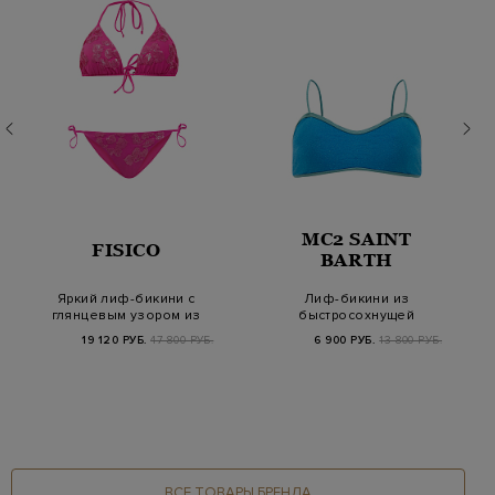
MC2 SAINT
FISICO
BARTH
Яркий лиф-бикини с
Лиф-бикини из
глянцевым узором из
быстросохнущей
пайеток
ткани с мерцающими
19 120 РУБ.
47 800 РУБ.
6 900 РУБ.
13 800 РУБ.
вкрапл…
ВСЕ ТОВАРЫ БРЕНДА