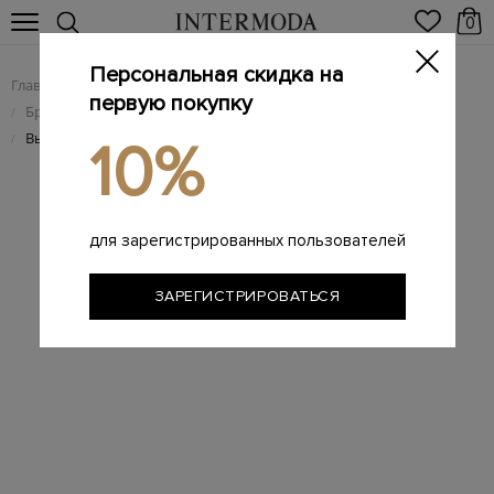
0
Персональная скидка на
Главная
Женщинам
Женская одежда
/
/
первую покупку
Брендовая женская пляжная одежда и купальники
/
Высокие плавки-слипы с боковыми разрезами на завязках
/
10%
для зарегистрированных пользователей
ЗАРЕГИСТРИРОВАТЬСЯ