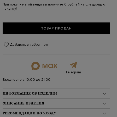
При покупке этой вещи вы получите 0 рублей на следующую
покупку!
ТОВАР ПРОДАН
Добавить в избранное
Telegram
Ежедневно с 10:00 до 21:00
ИНФОРМАЦИЯ ОБ ИЗДЕЛИИ
Материал: полиэстер 100%
ОПИСАНИЕ ИЗДЕЛИЯ
На модели: 175/81/61/91 на модели размер M
Стиль: Слитные купальники
Слитный купальный костюм от MC2 Saint Barth вошел в линию
РЕКОМЕНДАЦИИ ПО УХОДУ
Цвет: Зеленый