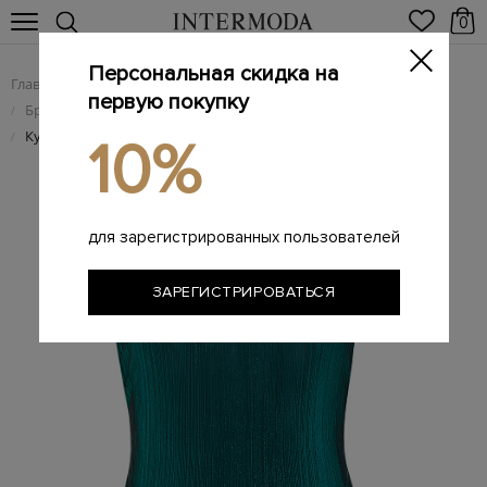
0
Персональная скидка на
Главная
Женщинам
Женская одежда
/
/
первую покупку
Брендовая женская пляжная одежда и купальники
/
Купальный костюм из мерцающей ткани плиссе
/
10%
для зарегистрированных пользователей
ЗАРЕГИСТРИРОВАТЬСЯ