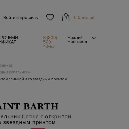
Войти в профиль
0 бонусов
0
АРОЧНЫЙ
8 (800)
Нижний
Новгород
ИФИКАТ
500-
43-83
одежда
да и купальники
рытой спинкой и со звездным принтом
AINT BARTH
альник Cecille с открытой
о звездным принтом