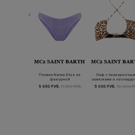
INT BARTH
MC2 SAINT BARTH
MC2 SAINT BA
ские плавки-
Плавки Naima Elise из
Лиф с перекрестны
с принтом Polka
фактурной
завязками и леопард
Dot
быстросохнущей ткани с…
принтом
Б.
8 400 РУБ.
5 650 РУБ.
11 300 РУБ.
5 000 РУБ.
10 000 Р
SS25