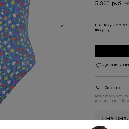
5 000 руб.
1
При покупке этой
покупку!
Добавить в и
Связаться
Менеджер бутика
(ежедневно с 10:0
ПЕРСОНАЛ
ПЕРВУЮ П