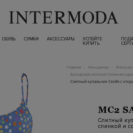
ОБУВЬ
СУМКИ
АКСЕССУАРЫ
УСПЕЙТЕ
ПОД
КУПИТЬ
СЕРТ
Главная
Женщинам
Женская 
/
/
Брендовая женская пляжная одеж
/
Слитный купальник Cecille с отк
/
MC2 S
Слитный куп
спинкой и с