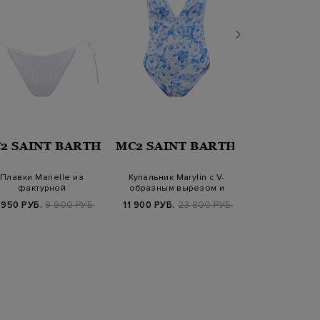
2 SAINT BARTH
MC2 SAINT BARTH
FISI
Плавки Marielle из
Купальник Marylin с V-
Яркий лиф-
фактурной
образным вырезом и
глянцевым у
стросохнущей ткани с
цветочным при…
пайет
 950 РУБ.
9 900 РУБ.
11 900 РУБ.
23 800 РУБ.
19 120 РУБ.
4
за…