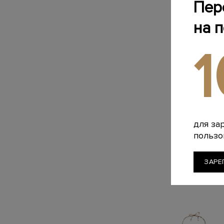
Пер
на 
для за
пользо
ЗАРЕ