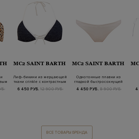
RTH
MC2 SAINT BARTH
MC2 SAINT BARTH
MC
ми
Лиф-бикини из мерцающей
Однотонные плавки из
овым
ткани crinkle с контрастным
гладкой быстросохнущей
ка…
ткани с на…
бы
УБ.
6 450 РУБ.
12 900 РУБ.
4 450 РУБ.
8 900 РУБ.
4
ВСЕ ТОВАРЫ БРЕНДА