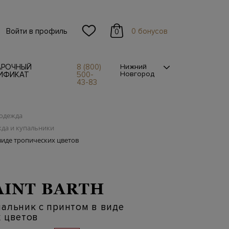
Войти в профиль
0 бонусов
0
АРОЧНЫЙ
8 (800)
Нижний
Новгород
ИФИКАТ
500-
43-83
одежда
да и купальники
виде тропических цветов
AINT BARTH
альник с принтом в виде
 цветов