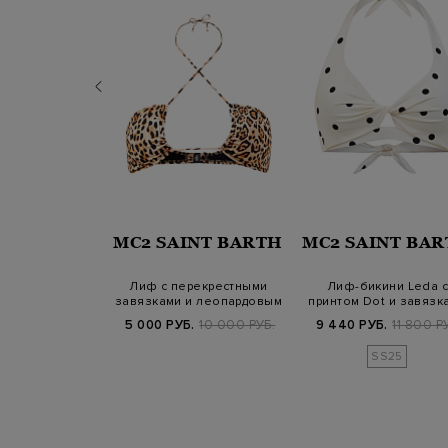
MC2 SAINT BARTH
MC2 SAINT BA
SICO
Лиф с перекрестными
Лиф-бикини Leda с
завязками и леопардовым
принтом Dot и завязк
 купальник
принтом
на спинке
5 000 РУБ.
10 000 РУБ.
9 440 РУБ.
11 800 Р
ухслойной
бры с&nbs…
Б.
33 800 РУБ.
SS25