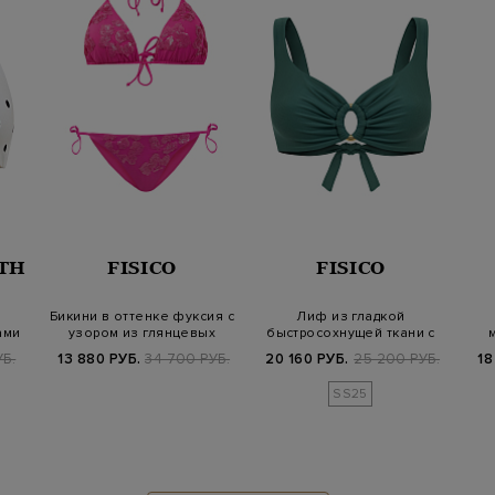
RTH
FISICO
FISICO
Бикини в оттенке фуксия с
Лиф из гладкой
ами
узором из глянцевых
быстросохнущей ткани с
пайеток
литой деталью-ко…
нап
УБ.
13 880 РУБ.
34 700 РУБ.
20 160 РУБ.
25 200 РУБ.
18
SS25