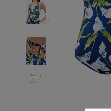
Фото в
полном
размере