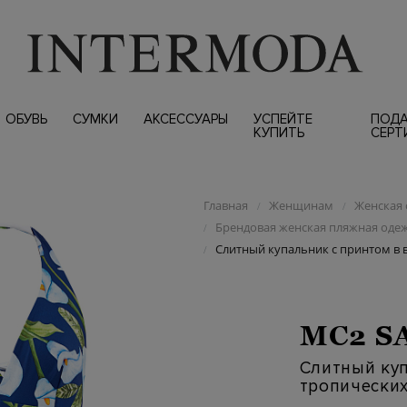
ОБУВЬ
СУМКИ
АКСЕССУАРЫ
УСПЕЙТЕ
ПОД
КУПИТЬ
СЕРТ
Главная
Женщинам
Женская 
/
/
Брендовая женская пляжная одеж
/
Слитный купальник с принтом в 
/
MC2 S
Слитный куп
тропических