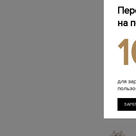
Пер
на 
для за
пользо
ЗАРЕ