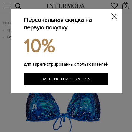
0
Персональная скидка на
Главная
Женщинам
Женская одежда
/
/
первую покупку
Брендовая женская пляжная одежда и купальники
/
Расшитый пайетками лиф с треугольными чашечками
/
10%
для зарегистрированных пользователей
ЗАРЕГИСТРИРОВАТЬСЯ