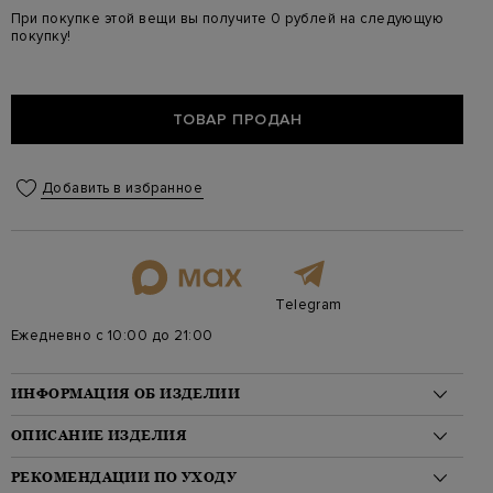
При покупке этой вещи вы получите 0 рублей на следующую
покупку!
ТОВАР ПРОДАН
Добавить в избранное
Telegram
Ежедневно с 10:00 до 21:00
ИНФОРМАЦИЯ ОБ ИЗДЕЛИИ
Материал: панейлон 90%, эластан 10%
ОПИСАНИЕ ИЗДЕЛИЯ
Стиль: Лифы бикини
Цвет: Синий
Лиф с треугольными чашечками от MC2 Saint Barth. Изделие
РЕКОМЕНДАЦИИ ПО УХОДУ
Артикул: Zoe bluette ar