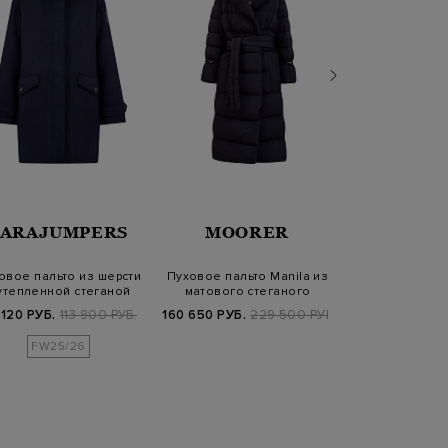
PARAJUMPERS
MOORER
MOO
овое пальто из шерсти
Пуховое пальто Manila из
Пуховик 2 в 1 
утепленной стеганой
матового стеганого
пальто из 
отделко…
нейлона с…
кашем
 120 РУБ.
113 900 РУБ.
160 650 РУБ.
229 500 РУБ.
300 860 РУБ.
4
FW25/26