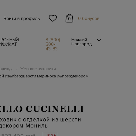
Войти в профиль
0 бонусов
0
АРОЧНЫЙ
8 (800)
Нижний
Новгород
ИФИКАТ
500-
43-83
одежда
Женские пуховики
/
кой из&nbsp;шерсти мериноса и&nbsp;декором
LLO CUCINELLI
ховик с отделкой из шерсти
 декором Мониль
- 50%