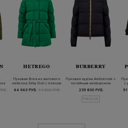
N
HETREGO
BURBERRY
с
Пуховик Brea из матового
Пуховая куртка Ambleside с
Пух
еха
нейлона Silky Dull с поясом
потайным капюшоном
с 
Burberry…
РУБ.
44 940 РУБ.
74 900 РУБ.
239 800 РУБ.
91
FW25/26