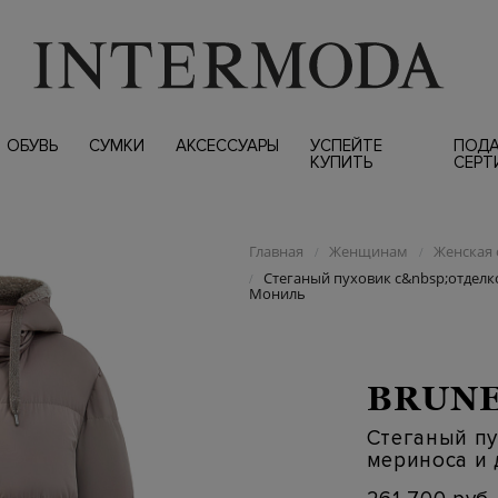
ОБУВЬ
СУМКИ
АКСЕССУАРЫ
УСПЕЙТЕ
ПОД
КУПИТЬ
СЕРТ
Главная
Женщинам
Женская 
/
/
Стеганый пуховик с&nbsp;отдел
/
Мониль
BRUNE
Стеганый пу
мериноса и