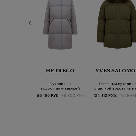
LRICH
HETREGO
YVES SALOMO
парка Arctic
Пуховик из
Стеганый пуховик 
 из материала
водоотталкивающей
отделкой ворота из м
-TEX с…
стеганой тафты с высоким…
ягненка
Б.
139 800 РУБ.
55 160 РУБ.
78 800 РУБ.
124 110 РУБ.
177 300 