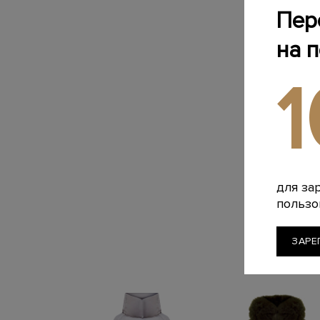
Пер
на 
для за
пользо
ЗАРЕ