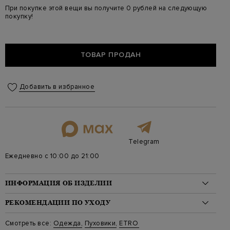
При покупке этой вещи вы получите 0 рублей на следующую
покупку!
ТОВАР ПРОДАН
Добавить в избранное
Telegram
Ежедневно с 10:00 до 21:00
ИНФОРМАЦИЯ ОБ ИЗДЕЛИИ
Материал: полиэстер 100%, пух 80%, перо 20%
РЕКОМЕНДАЦИИ ПО УХОДУ
Стиль: С принтом, Стандартная длина
Цвет: Коричневый
Стирка: Деликатная стирка при температуре воды до 30
Смотреть все:
Одежда
,
Пуховики
,
ETRO
Артикул: D13087 4490 0100
градусов