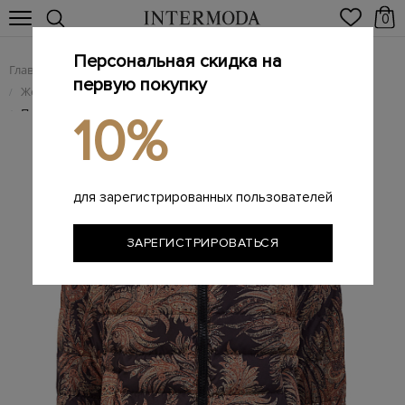
0
Персональная скидка на
Главная
Женщинам
Женская одежда
/
/
первую покупку
Женские пуховики
/
Пуховик из стеганого влагозащитного нейлона с узором
/
10%
пейсли
для зарегистрированных пользователей
ЗАРЕГИСТРИРОВАТЬСЯ