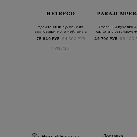
SALOMON
HETREGO
PARAJUMPER
 пуховик из
Удлиненный пуховик из
Стеганый пуховик A
о стеганого
влагозащитного нейлона с
силуэта с регулируем
а с мехом…
поясом…
кулиской и н…
Б.
177 300 РУБ.
75 840 РУБ.
94 800 РУБ.
49 700 РУБ.
99 400 
FW25/26
Доставка
г. Нижний Новгород