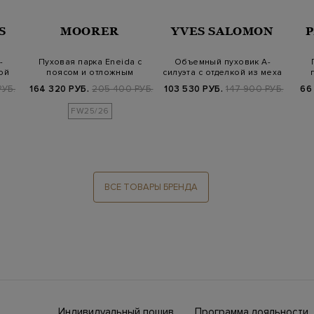
S
MOORER
YVES SALOMON
-
Пуховая парка Eneida с
Объемный пуховик А-
ой
поясом и отложным
силуэта с отделкой из меха
воротом
ягненка
РУБ.
164 320 РУБ.
205 400 РУБ.
103 530 РУБ.
147 900 РУБ.
66
FW25/26
ВСЕ ТОВАРЫ БРЕНДА
Индивидуальный пошив
Программа лояльности