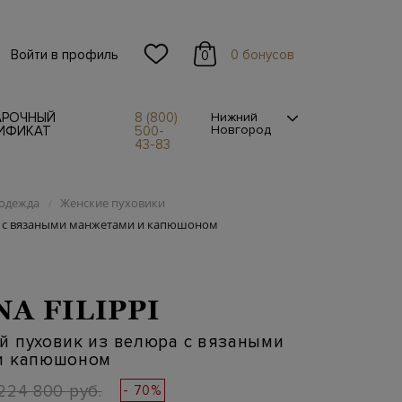
Войти в профиль
0 бонусов
0
АРОЧНЫЙ
8 (800)
Нижний
Новгород
ИФИКАТ
500-
43-83
одежда
Женские пуховики
/
а с вязаными манжетами и капюшоном
NA FILIPPI
й пуховик из велюра с вязаными
и капюшоном
224 800 руб.
- 70%