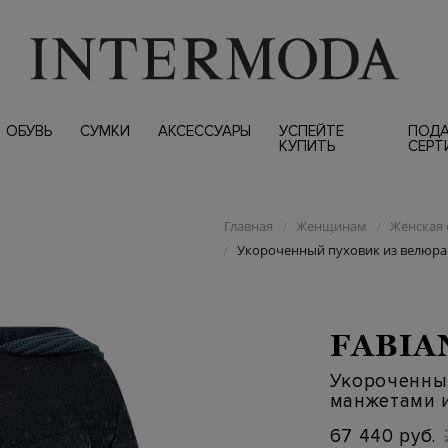
ОБУВЬ
СУМКИ
АКСЕССУАРЫ
УСПЕЙТЕ
ПОД
КУПИТЬ
СЕРТ
Главная
Женщинам
Женская 
/
/
Укороченный пуховик из велюр
/
FABIA
Укороченны
манжетами 
67 440 руб.