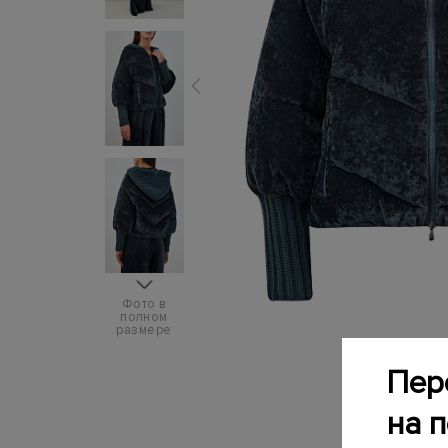
Фото в
полном
размере
Пер
на 