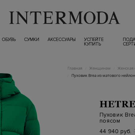
ОБУВЬ
СУМКИ
АКСЕССУАРЫ
УСПЕЙТЕ
ПОД
КУПИТЬ
СЕРТ
Главная
Женщинам
Женская 
/
/
Пуховик Brea из матового нейлона
/
HETR
Пуховик Brea
поясом
44 940 руб.