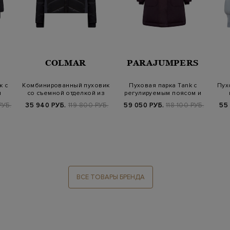
COLMAR
PARAJUMPERS
к с
Комбинированный пуховик
Пуховая парка Tank с
Пух
и
со съемной отделкой из
регулируемым поясом и
меха ли…
застежкой-к…
РУБ.
35 940 РУБ.
119 800 РУБ.
59 050 РУБ.
118 100 РУБ.
55
ВСЕ ТОВАРЫ БРЕНДА