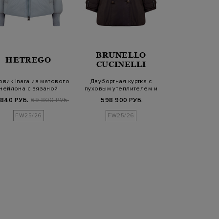
BRUNELLO
HETREGO
MOO
CUCINELLI
овик Inara из матового
Двубортная куртка с
Стеганый пухов
нейлона с вязаной
пуховым утеплителем и
влагозащитног
отделкой
деталями Мон…
и не
 840 РУБ.
69 800 РУБ.
598 900 РУБ.
159 600 РУБ.
1
FW25/26
FW25/26
FW25/