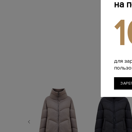
на 
для за
пользо
ЗАРЕ