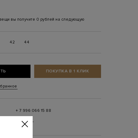
 вещи вы получите 0 рублей на следующую
0
42
44
ТЬ
ПОКУПКА В 1 КЛИК
збранное
+ 7 996 066 15 88
 в
MAX
,
Telegram
0 до 21:00)