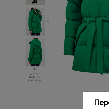
Фото в
полном
размере
Пер