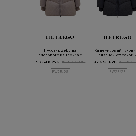
SALOMON
HETREGO
HETREGO
 пуховик из
Пуховик Zebu из
Кашемировый пухови
ейлона с мехом
смесового кашемира с
вязаной отделкой 
ненка
вязаными манжетам…
воротом-стойк…
Б.
174 900 РУБ.
92 640 РУБ.
115 800 РУБ.
92 640 РУБ.
115 800 
FW25/26
FW25/26