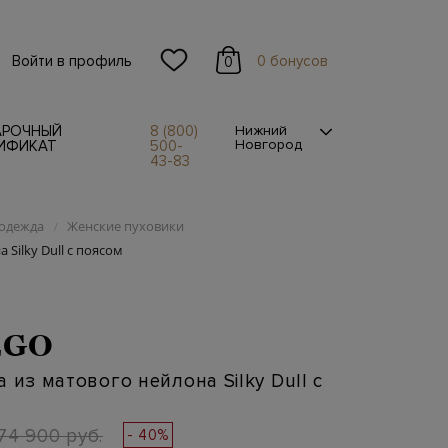
Войти в профиль
0 бонусов
0
АРОЧНЫЙ
8 (800)
Нижний
Новгород
ИФИКАТ
500-
43-83
одежда
Женские пуховики
/
 Silky Dull с поясом
EGO
 из матового нейлона Silky Dull с
74 900 руб.
- 40%