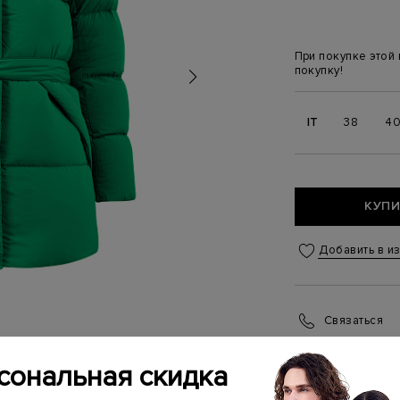
При покупке этой
покупку!
IT
38
4
КУПИ
Добавить в и
Связаться
Менеджер бутика
(ежедневно с 10:0
сональная скидка