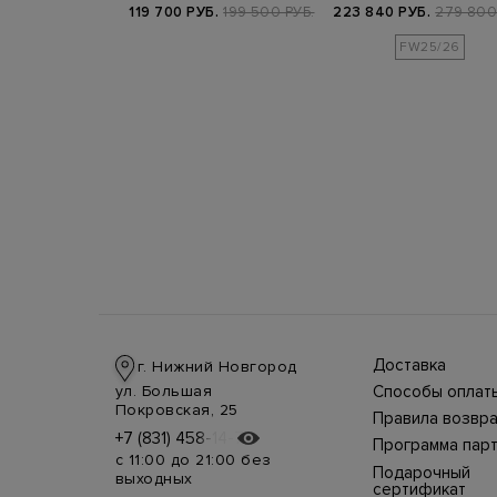
ха и…
капюшоном и разрез…
патчем…
Б.
69 900 РУБ.
119 700 РУБ.
199 500 РУБ.
223 840 РУБ.
279 800
FW25/26
Доставка
г. Нижний Новгород
Доставка в стра
ул. Большая
Способы оплат
производится
Оплата в интерн
Покровская, 25
курьерской слу
Правила возвра
магазине
СДЭК, DHL при 
Интернет-магаз
+7 (831) 458-14-75
+7 (831) 458-14-75
осуществляется
предоплате.
Программа пар
позволяет верн
несколькими
Возможные
с 11:00 до 21:00 без
товар в течение
способами:
Подарочный
дополнительны
выходных
недель с момен
наличными курь
расходы за
сертификат
покупки. Для во