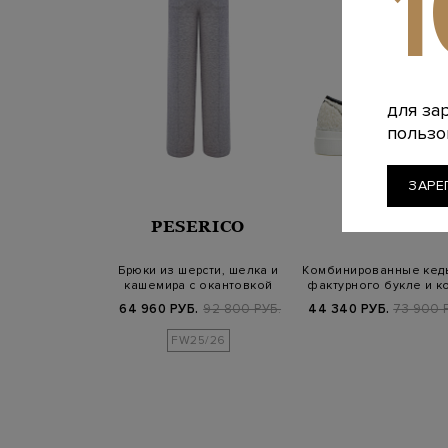
для за
пользо
ЗАРЕ
PESERICO
SANTONI
Брюки из шерсти, шелка и
Комбинированные кед
кашемира с окантовкой
фактурного букле и к
Punto L…
64 960 РУБ.
92 800 РУБ.
44 340 РУБ.
73 900 
FW25/26