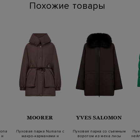
Похожие товары
MOORER
YVES SALOMON
топа
Пуховая парка Numana с
Пуховая парка со съемным
Пух
 и
макро-карманами и
воротом из меха лисы
нейл