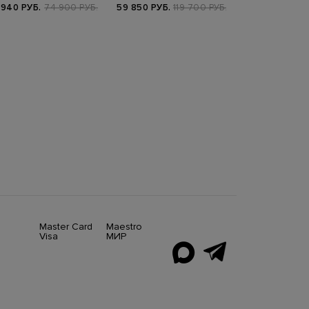
ней…
матовой 
 940 РУБ.
74 900 РУБ.
59 850 РУБ.
119 700 РУБ.
66 080 РУБ.
8
FW25/
Master Card
Maestro
Visa
МИР