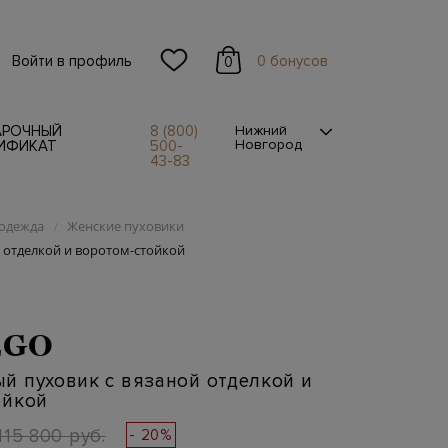
Войти в профиль
0 бонусов
0
АРОЧНЫЙ
8 (800)
Нижний
Новгород
ИФИКАТ
500-
43-83
одежда
Женские пуховики
/
 отделкой и воротом-стойкой
EGO
й пуховик с вязаной отделкой и
ойкой
115 800 руб.
- 20%