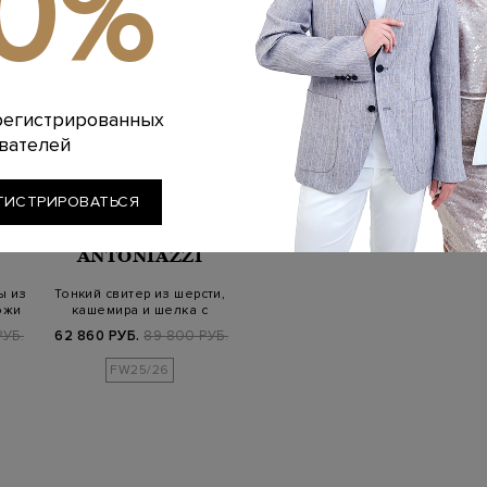
10%
регистрированных
вателей
ГИСТРИРОВАТЬСЯ
LORENA
ANTONIAZZI
ы из
Тонкий свитер из шерсти,
ожи
кашемира и шелка с
пайетками
РУБ.
62 860 РУБ.
89 800 РУБ.
FW25/26