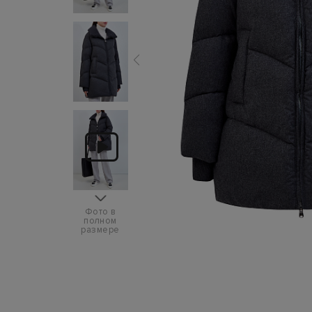
Фото в
полном
размере