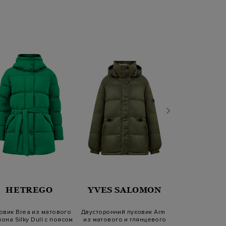
HETREGO
YVES SALOMON
PARAJU
овик Brea из матового
Двусторонний пуховик Army
Пуховый бо
она Silky Dull с поясом
из матового и глянцевого
плюшевого 