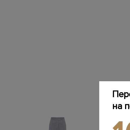
Пер
на 