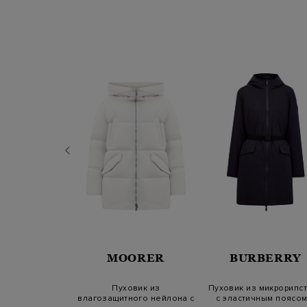
TREGO
MOORER
BURBERRY
анный пуховик
Пуховик из
Пуховик из микрорипс
делкой из эко-
влагозащитного нейлона с
с эластичным поясом