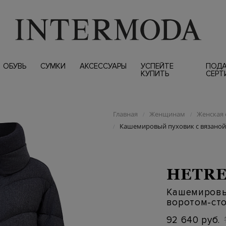
ОБУВЬ
СУМКИ
АКСЕССУАРЫ
УСПЕЙТЕ
ПОД
КУПИТЬ
СЕРТ
Главная
Женщинам
Женская 
/
/
Кашемировый пуховик с вязаной
/
HETR
Кашемировы
воротом-ст
92 640 руб.