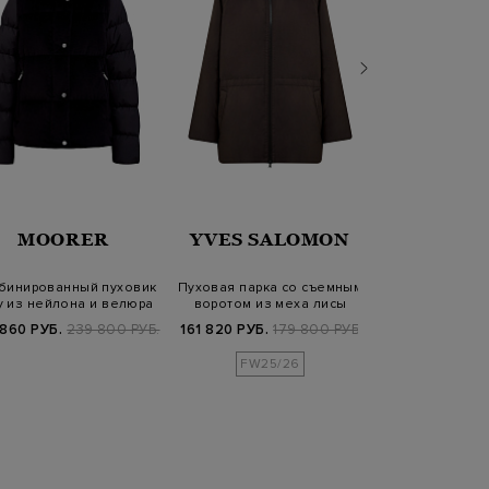
MOORER
YVES SALOMON
PARAJU
бинированный пуховик
Пуховая парка со съемным
Удлиненный
y из нейлона и велюра
воротом из меха лисы
Koharu из н
со съ…
тафты с 
 860 РУБ.
239 800 РУБ.
161 820 РУБ.
179 800 РУБ.
50 640 РУБ.
1
FW25/26