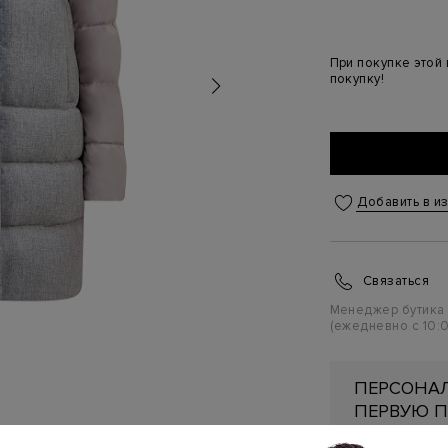
При покупке этой
покупку!
Добавить в и
Связаться
Менеджер бутика
(ежедневно с 10:0
ПЕРСОНАЛ
ПЕРВУЮ П
Подробнее