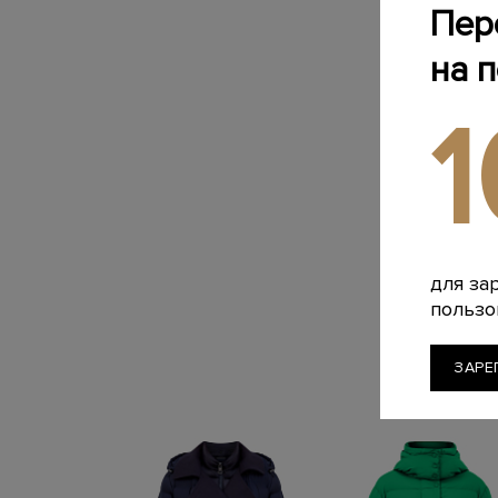
Пер
на 
для за
пользо
ЗАРЕ