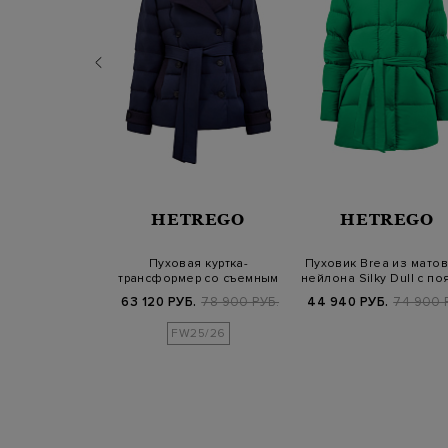
TREGO
HETREGO
HETREGO
й пуховик из
Пуховая куртка-
Пуховик Brea из мато
ного нейлона с
трансформер со съемным
нейлона Silky Dull с по
ясом…
жилетом и поясом
Б.
94 800 РУБ.
63 120 РУБ.
78 900 РУБ.
44 940 РУБ.
74 900 
25/26
FW25/26