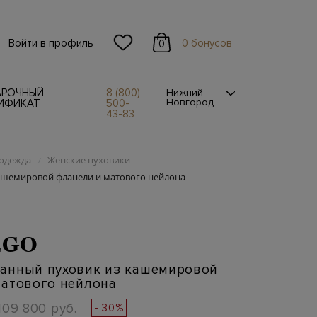
Войти в профиль
0 бонусов
0
АРОЧНЫЙ
8 (800)
Нижний
Новгород
ИФИКАТ
500-
43-83
одежда
Женские пуховики
/
шемировой фланели и матового нейлона
EGO
анный пуховик из кашемировой
матового нейлона
109 800 руб.
- 30%