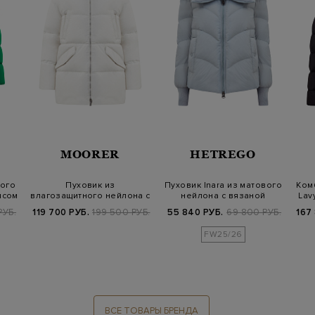
MOORER
HETREGO
вого
Пуховик из
Пуховик Inara из матового
Ком
ясом
влагозащитного нейлона с
нейлона с вязаной
Lav
капюшоном и разрез…
отделкой
РУБ.
119 700 РУБ.
199 500 РУБ.
55 840 РУБ.
69 800 РУБ.
167
FW25/26
ВСЕ ТОВАРЫ БРЕНДА