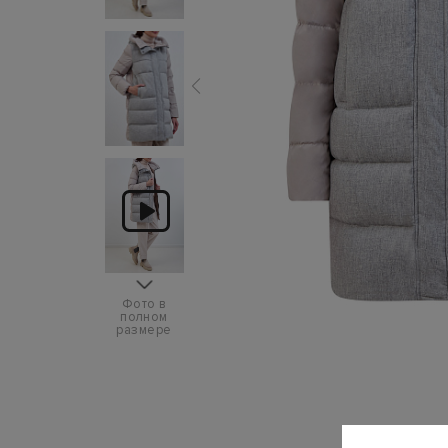
Фото в
полном
размере