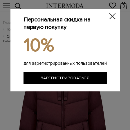
0
Персональная скидка на
Главная
Женщинам
Женская одежда
/
/
первую покупку
Женские пуховики
/
Стеганый пуховик A-силуэта с регулируемой кулиской и
/
10%
нашивкой
для зарегистрированных пользователей
ЗАРЕГИСТРИРОВАТЬСЯ