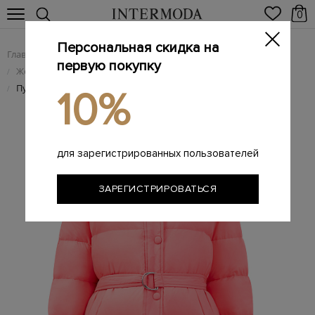
0
Персональная скидка на
Главная
Женщинам
Женская одежда
/
/
первую покупку
Женские пуховики
/
Пуховик с меховой отделкой и съемным поясом
/
10%
для зарегистрированных пользователей
ЗАРЕГИСТРИРОВАТЬСЯ