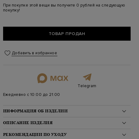
При покупке этой вещи вы получите 0 рублей на следующую
покупку!
ТОВАР ПРОДАН
Добавить в избранное
Telegram
Ежедневно с 10:00 до 21:00
ИНФОРМАЦИЯ ОБ ИЗДЕЛИИ
Материал: полиамид 100%, мех ягненка 100%, пух 90%, перо
ОПИСАНИЕ ИЗДЕЛИЯ
10%
На модели: 175/81/61/91 на модели размер 32
Эффектный женский пуховик от Yves Salomon выполнен из
РЕКОМЕНДАЦИИ ПО УХОДУ
Стиль: Стандартная длина, Однотонный, С капюшоном