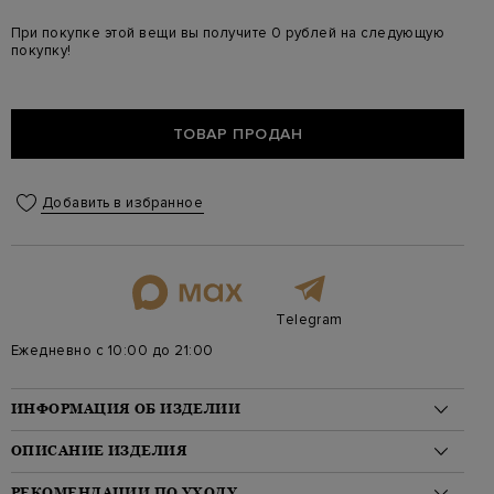
При покупке этой вещи вы получите 0 рублей на следующую
покупку!
ТОВАР ПРОДАН
Добавить в избранное
Telegram
Ежедневно с 10:00 до 21:00
ИНФОРМАЦИЯ ОБ ИЗДЕЛИИ
Материал: хлопок 72%, полиамид 23%, эластан 5%
ОПИСАНИЕ ИЗДЕЛИЯ
На модели: 175/81/61/91 на модели размер S
Стиль: Длинный, Стандартная, Однотонный
Элегантная рубашка из хлопкового поплина от Brunello
РЕКОМЕНДАЦИИ ПО УХОДУ