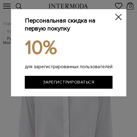
0
Персональная скидка на
Главная
Женщинам
Женская одежда
/
/
первую покупку
Брендовые женские рубашки
/
Рубашка из гладкого поплина с мерцающим декором
/
10%
Мониль
для зарегистрированных пользователей
ЗАРЕГИСТРИРОВАТЬСЯ