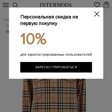
0
Персональная скидка на
Главная
Женщинам
Женская одежда
/
/
первую покупку
Брендовые женские рубашки
/
Удлиненная рубашка из хлопка с принтом Vintage Check
/
10%
для зарегистрированных пользователей
ЗАРЕГИСТРИРОВАТЬСЯ