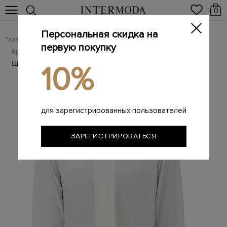
0
Персональная скидка на
Главная
Женщинам
Женская одежда
/
/
первую покупку
Брендовые женские рубашки
/
Шелковая блуза со съемным воротником
/
10%
для зарегистрированных пользователей
ЗАРЕГИСТРИРОВАТЬСЯ