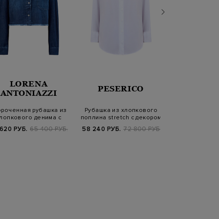
LORENA
PESERICO
ELEV
ANTONIAZZI
ороченная рубашка из
Рубашка из хлопкового
Рубашка из х
лопкового денима с
поплина stretch с декором
поплина st
трикотажным…
Punto…
накладным
 620 РУБ.
65 400 РУБ.
58 240 РУБ.
72 800 РУБ.
47 580 РУБ.
SS2