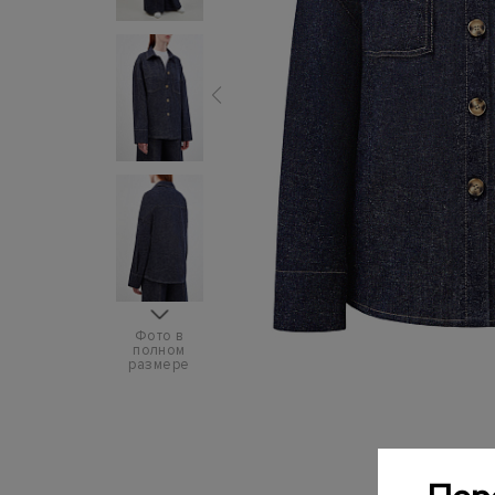
Фото в
полном
размере