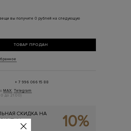
 вещи вы получите 0 рублей на следующую
ТОВАР ПРОДАН
збранное
+ 7 996 066 15 88
 в
MAX
,
Telegram
0 до 21:00)
ЬНАЯ СКИДКА НА
10%
ОКУПКУ