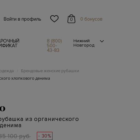
Войти в профиль
0 бонусов
0
АРОЧНЫЙ
8 (800)
Нижний
Новгород
ИФИКАТ
500-
43-83
одежда
Брендовые женские рубашки
/
ского хлопкового денима
.0
рубашка из органического
 денима
35 100 руб.
- 30%