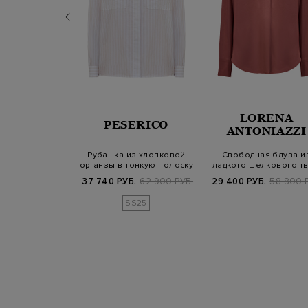
LORENA
ERMANN
PESERICO
ANTONIAZZI
рубашка Tallow
Рубашка из хлопковой
Свободная блуза и
 Nautical Map
органзы в тонкую полоску
гладкого шелкового т
с цепочк…
с символик…
.
105 000 РУБ.
37 740 РУБ.
62 900 РУБ.
29 400 РУБ.
58 800 
SS25
SS25