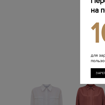
Пер
на 
для за
пользо
ЗАРЕ