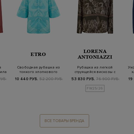
LORENA
ETRO
ANTONIAZZI
з
Свободная рубашка из
Рубашка из легкой
Ук
вила
тонкого хлопкового
струящейся вискозы с
х
поплина с прин…
принтом пейсли
РУБ.
10 440 РУБ.
52 200 РУБ.
53 830 РУБ.
76 900 РУБ.
19
FW25/26
ВСЕ ТОВАРЫ БРЕНДА