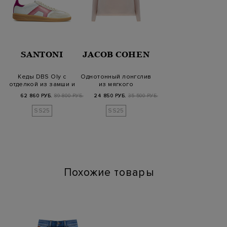
SANTONI
JACOB COHEN
Кеды DBS Oly с
Однотонный лонгслив
отделкой из замши и
из мягкого
патинированными
хлопкового джерси
62 860 РУБ.
89 800 РУБ.
24 850 РУБ.
35 500 РУБ.
дет…
SS25
SS25
Похожие товары