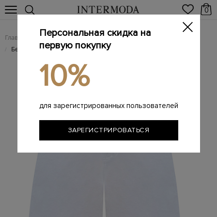
0
Персональная скидка на
Главная
Женщинам
Женская одежда
Женские шорты
/
/
/
первую покупку
Бермуды из хлопкового денима с нашивкой из кожи saffiano
/
10%
для зарегистрированных пользователей
ЗАРЕГИСТРИРОВАТЬСЯ