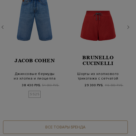
BRUNELLO
JACOB COHEN
CUCINELLI
Джинсовые бермуды
Шорты из хлопкового
из хлопка и лиоцелла
трикотажа с сетчатой
с кожаными дета…
отделкой и ка…
38 430 РУБ.
54 900 РУБ.
29 300 РУБ.
146 500 РУБ.
SS25
ВСЕ ТОВАРЫ БРЕНДА