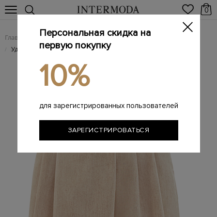
0
Персональная скидка на
Главная
Женщинам
Женская одежда
Женские шорты
/
/
/
первую покупку
Удлиненные шорты из шерсти с заложенными складками
/
10%
для зарегистрированных пользователей
ЗАРЕГИСТРИРОВАТЬСЯ