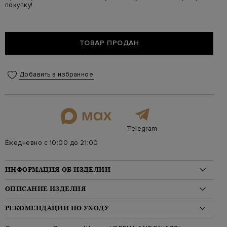
покупку!
ТОВАР ПРОДАН
Добавить в избранное
Telegram
Ежедневно с 10:00 до 21:00
ИНФОРМАЦИЯ ОБ ИЗДЕЛИИ
Материал: шерсть 98%, эластан 2%
ОПИСАНИЕ ИЗДЕЛИЯ
На модели: 175/81/61/91 на модели размер 38
Стиль: Длинные, Однотонный
Лаконичные шорты слегка расклешенного кроя от Lorena
РЕКОМЕНДАЦИИ ПО УХОДУ
Цвет: Бежевый
Antoniazzi выполнены из плотной шерстяной ткани,
Артикул: a2139pa02a 0107
натуральная бежево-коричневая гамма подчеркивает текстуру