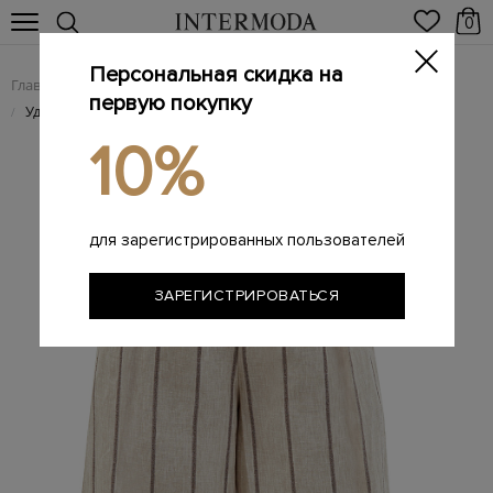
0
Персональная скидка на
Главная
Женщинам
Женская одежда
Женские шорты
/
/
/
первую покупку
Удлиненные бермуды из льна и хлопка в полоску
/
10%
для зарегистрированных пользователей
ЗАРЕГИСТРИРОВАТЬСЯ