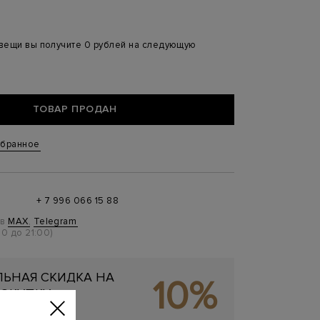
 вещи вы получите 0 рублей на следующую
ТОВАР ПРОДАН
збранное
+ 7 996 066 15 88
 в
MAX
,
Telegram
0 до 21:00)
ЬНАЯ СКИДКА НА
10%
ОКУПКУ