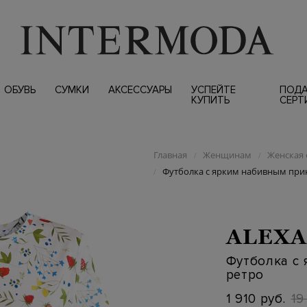
ОБУВЬ
СУМКИ
АКСЕССУАРЫ
УСПЕЙТЕ
ПОД
КУПИТЬ
СЕРТ
Главная
Женщинам
Женская 
/
/
Футболка с ярким набивным прин
/
ALEXA
Футболка с 
ретро
1 910 руб.
19