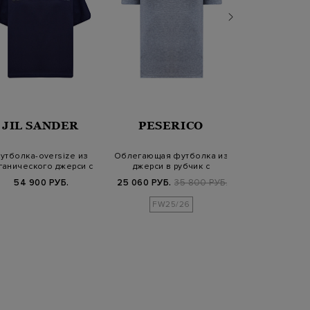
JIL SANDER
PESERICO
PARAJU
утболка-oversize из
Облегающая футболка из
Базовая футб
ганического джерси с
джерси в рубчик с
Tee из хлопк
логотипом
цепочками Pun…
логоти
54 900 РУБ.
25 060 РУБ.
35 800 РУБ.
6 100 РУБ.
1
FW25/26
SS2