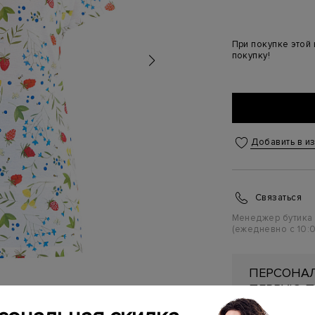
При покупке этой
покупку!
Добавить в и
Связаться
Менеджер бутика
(ежедневно с 10:0
ПЕРСОНАЛ
ПЕРВУЮ П
Подробнее