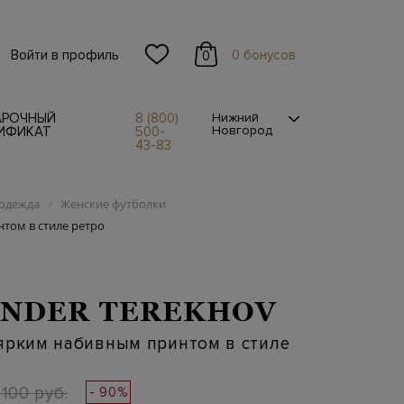
Войти в профиль
0 бонусов
0
АРОЧНЫЙ
8 (800)
Нижний
Новгород
ИФИКАТ
500-
43-83
одежда
Женские футболки
/
том в стиле ретро
NDER TEREKHOV
ярким набивным принтом в стиле
 100 руб.
- 90%