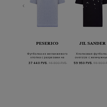
RENA
PESERICO
JIL SANDER
NIAZZI
й лонгслив с
Футболка из меланжевого
Хлопковая футболк
ой деталью из
хлопка с разрезами на
oversize с жемчужны
сталлов
кнопках
бусинами
Б.
33 900 РУБ.
37 440 РУБ.
46 800 РУБ.
59 950 РУБ.
119 900 
25/26