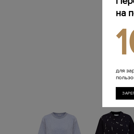
Пер
на 
для за
пользо
ЗАРЕ