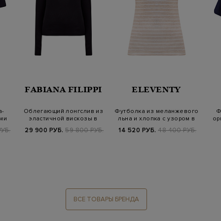
FABIANA FILIPPI
ELEVENTY
а-
Облегающий лонгслив из
Футболка из меланжевого
Ф
ми
эластичной вискозы в
льна и хлопка с узором в
ор
тонкий руб…
полос…
РУБ.
29 900 РУБ.
59 800 РУБ.
14 520 РУБ.
48 400 РУБ.
ВСЕ ТОВАРЫ БРЕНДА