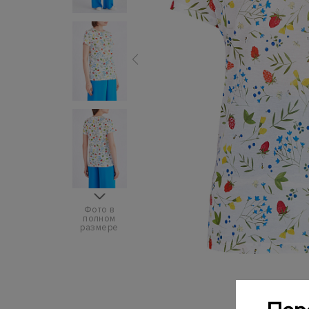
Фото в
полном
размере