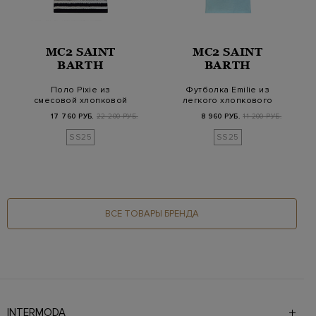
MC2 SAINT
MC2 SAINT
BARTH
BARTH
Поло Pixie из
Футболка Emilie из
смесовой хлопковой
легкого хлопкового
пряжи в полоску с
джерси с вышивко…
17 760 РУБ.
22 200 РУБ.
8 960 РУБ.
11 200 РУБ.
выш…
SS25
SS25
ВСЕ ТОВАРЫ БРЕНДА
INTERMODA