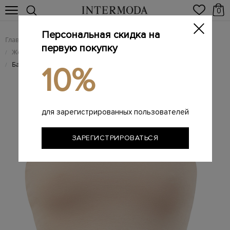
0
Персональная скидка на
Главная
Женщинам
Женская одежда
/
/
первую покупку
Женские футболки
/
Базовый топ-бандо из эластичного хлопка
/
10%
для зарегистрированных пользователей
ЗАРЕГИСТРИРОВАТЬСЯ