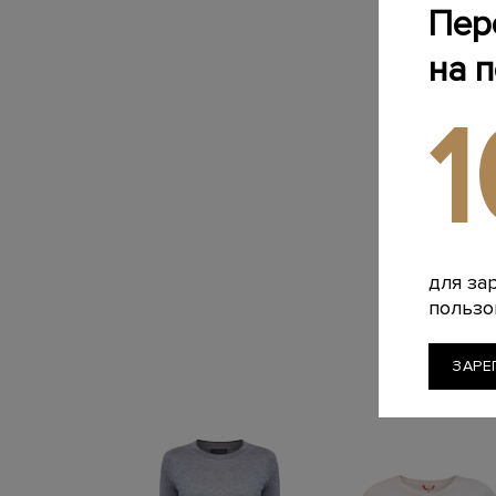
Пер
на 
для за
пользо
ЗАРЕ