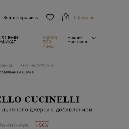
Войти в профиль
0 бонусов
0
АРОЧНЫЙ
8 (800)
Нижний
Новгород
ИФИКАТ
500-
43-83
одежда
Женские футболки
/
добавлением шелка
LLO CUCINELLI
 льняного джерси с добавлением
76 400 руб.
- 50%