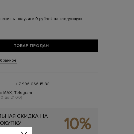
 вещи вы получите 0 рублей на следующую
ТОВАР ПРОДАН
збранное
+ 7 996 066 15 88
 в
MAX
,
Telegram
0 до 21:00)
ЬНАЯ СКИДКА НА
10%
ОКУПКУ