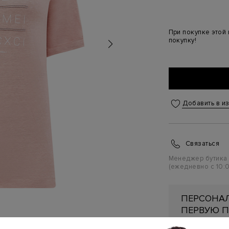
При покупке этой
покупку!
Добавить в и
Связаться
Менеджер бутика
(ежедневно с 10:0
ПЕРСОНАЛ
ПЕРВУЮ П
Подробнее