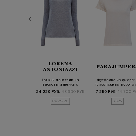
NELLO
LORENA
PARAJUMPER
INELLI
ANTONIAZZI
из хлопкового
Тонкий лонгслив из
Футболка из джерси
в полоску с
вискозы и шелка с
трикотажным воротом
ью Мони…
контрастным канто…
логотипом в…
Б.
139 800 РУБ.
34 230 РУБ.
48 900 РУБ.
7 350 РУБ.
14 700 Р
SS25
FW25/26
SS25