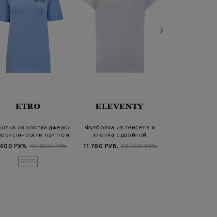
ETRO
ELEVENTY
KARL LA
олка из хлопка джерси
Футболка из тенсела и
Футболка из хл
лористическим принтом
хлопка с двойной
с аппликацией
окантовкой воро…
Par
 400 РУБ.
42 800 РУБ.
11 760 РУБ.
39 200 РУБ.
3 840 РУБ.
1
SS25