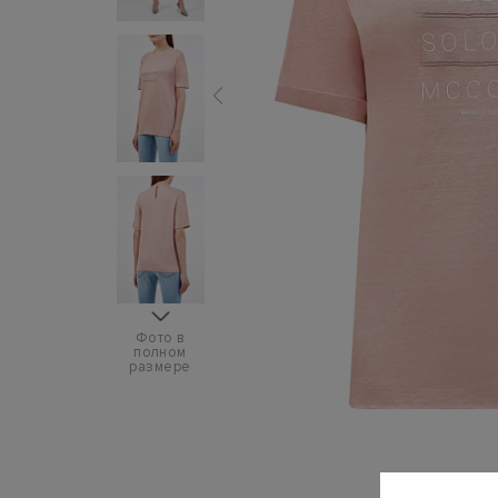
Фото в
полном
размере