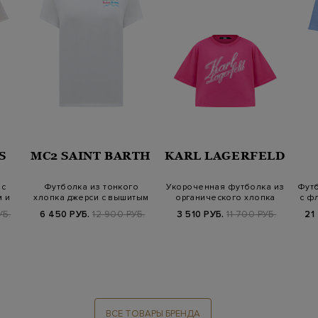
S
MC2 SAINT BARTH
KARL LAGERFELD
 с
Футболка из тонкого
Укороченная футболка из
Футб
 и
хлопка джерси с вышитым
органического хлопка
с ф
декором
джерси с…
УБ.
6 450 РУБ.
12 900 РУБ.
3 510 РУБ.
11 700 РУБ.
21
ВСЕ ТОВАРЫ БРЕНДА