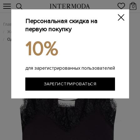
0
Персональная скидка на
Главная
Женщинам
Женская одежда
/
/
первую покупку
Женские футболки
/
Однотонный топ с кружевной отделкой кромок
/
10%
для зарегистрированных пользователей
ЗАРЕГИСТРИРОВАТЬСЯ