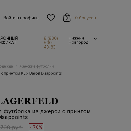
Войти в профиль
0 бонусов
0
АРОЧНЫЙ
8 (800)
Нижний
Новгород
ИФИКАТ
500-
43-83
одежда
Женские футболки
/
 принтом KL x Darcel Disappoints
LAGERFELD
 футболка из джерси с принтом
Disappoints
 700 руб.
- 70%