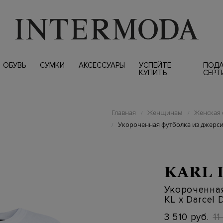
ОБУВЬ
СУМКИ
АКСЕССУАРЫ
УСПЕЙТЕ
ПОД
КУПИТЬ
СЕРТ
Главная
Женщинам
Женская 
/
/
Укороченная футболка из джерси с
/
KARL 
Укороченная
KL x Darcel 
3 510 руб.
11