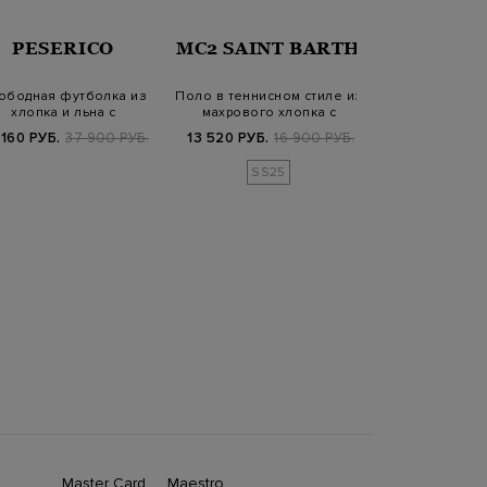
PESERICO
MC2 SAINT BARTH
JIL SA
ободная футболка из
Поло в теннисном стиле из
Приталенны
хлопка и льна с
махрового хлопка с
вискозного
трикотажным воро…
вышивкой
удлиненным
 160 РУБ.
37 900 РУБ.
13 520 РУБ.
16 900 РУБ.
37 680 РУБ.
6
SS25
SS2
Master Card
Maestro