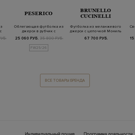
BRUNELLO
PESERICO
CUCINELLI
из
Облегающая футболка из
Футболка из меланжевого
Св
с
джерси в рубчик с
джерси с цепочкой Мониль
цепочками Pun…
РУБ.
25 060 РУБ.
35 800 РУБ.
67 700 РУБ.
15
FW25/26
ВСЕ ТОВАРЫ БРЕНДА
Индивидуальный пошив
Программа лояльности