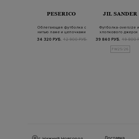
ERICO
PESERICO
JIL SANDER
 футболка из
Облегающая футболка с
Футболка-oversize 
опка и льна в
нитью ламе и цепочками
хлопкового джерси 
лоску
Punto Luc…
логотипом
Б.
36 800 РУБ.
34 320 РУБ.
42 900 РУБ.
39 840 РУБ.
49 800 
FW25/26
Доставка
г. Нижний Новгород