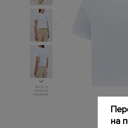
Фото в
полном
размере
Пер
на 