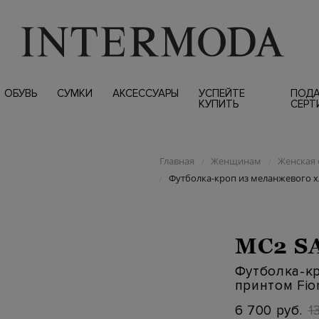
ОБУВЬ
СУМКИ
АКСЕССУАРЫ
УСПЕЙТЕ
ПОД
КУПИТЬ
СЕРТ
Главная
Женщинам
Женская 
/
/
Футболка-кроп из меланжевого хл
/
MC2 S
Футболка-кр
принтом Fior
6 700 руб.
1