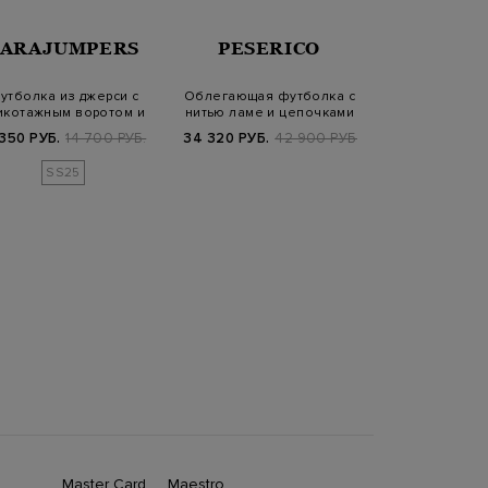
PARAJUMPERS
PESERICO
PARAJU
утболка из джерси с
Облегающая футболка с
Футболка Mari
икотажным воротом и
нитью ламе и цепочками
джерси с н
логотипом в…
Punto Luc…
кармано
 350 РУБ.
14 700 РУБ.
34 320 РУБ.
42 900 РУБ.
7 560 РУБ.
1
SS25
Master Card
Maestro