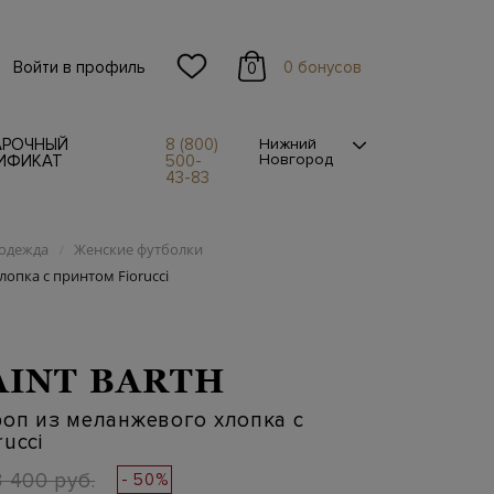
Войти в профиль
0 бонусов
0
АРОЧНЫЙ
8 (800)
Нижний
Новгород
ИФИКАТ
500-
43-83
одежда
Женские футболки
/
опка с принтом Fiorucci
AINT BARTH
оп из меланжевого хлопка с
ucci
3 400 руб.
- 50%