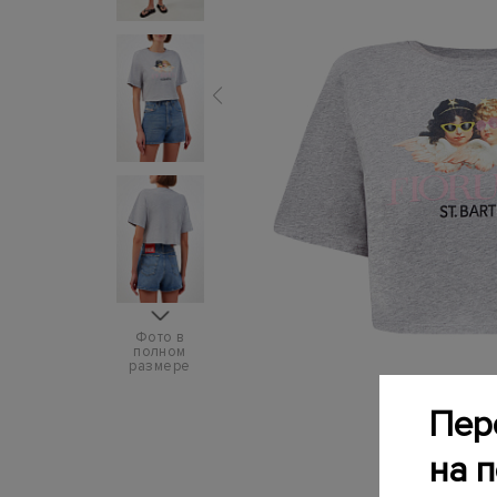
Фото в
полном
размере
Пер
на 