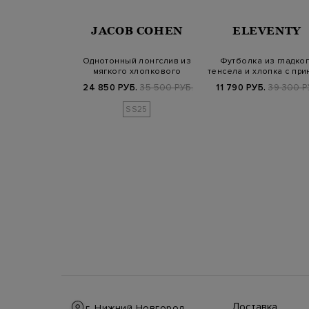
SANDER
JACOB COHEN
ELEVENTY
-oversize из
Однотонный лонгслив из
Футболка из гладко
кого джерси с
мягкого хлопкового
тенсела и хлопка с при
отипом
джерси
Collec…
900 РУБ.
24 850 РУБ.
35 500 РУБ.
11 790 РУБ.
39 300 Р
SS25
Доставка
г. Нижний Новгород