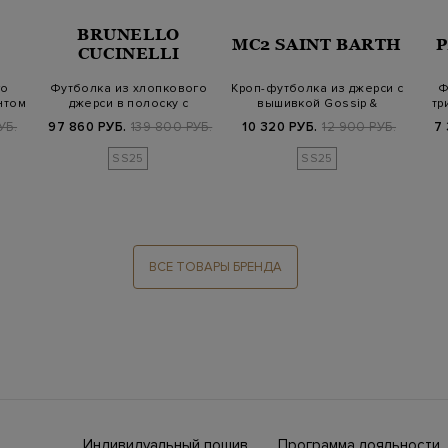
BRUNELLO
MC2 SAINT BARTH
CUCINELLI
го
Футболка из хлопкового
Кроп-футболка из джерси с
Ф
нтом
джерси в полоску с
вышивкой Gossip &
тр
деталью Мони…
Shopping
УБ.
97 860 РУБ.
139 800 РУБ.
10 320 РУБ.
12 900 РУБ.
7
SS25
SS25
ВСЕ ТОВАРЫ БРЕНДА
Индивидуальный пошив
Программа лояльности