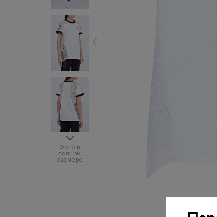
Фото в
полном
размере