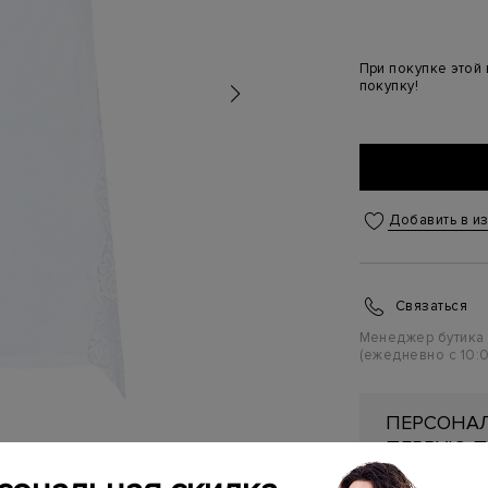
При покупке этой
покупку!
Добавить в и
Связаться
Менеджер бутика
(ежедневно с 10:0
ПЕРСОНАЛ
ПЕРВУЮ П
Подробнее