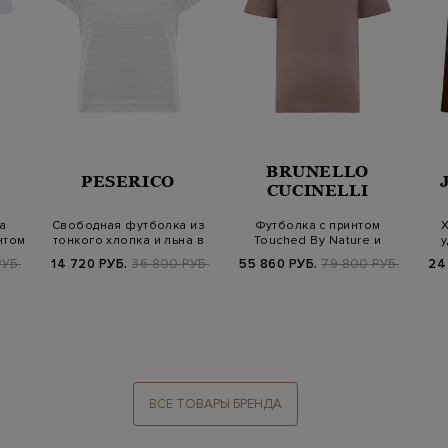
BRUNELLO
PESERICO
CUCINELLI
а
Свободная футболка из
Футболка с принтом
Х
нтом
тонкого хлопка и льна в
Touched By Nature и
у
полоску
ювелирной цепоч…
УБ.
14 720 РУБ.
36 800 РУБ.
55 860 РУБ.
79 800 РУБ.
24
ВСЕ ТОВАРЫ БРЕНДА