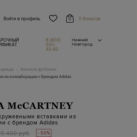
Войти в профиль
0 бонусов
0
АРОЧНЫЙ
8 (800)
Нижний
Новгород
ИФИКАТ
500-
43-83
одежда
Женские футболки
/
и из коллаборации с брендом Adidas
A McCARTNEY
 кружевными вставками из
и с брендом Adidas
35 400 руб.
- 50%