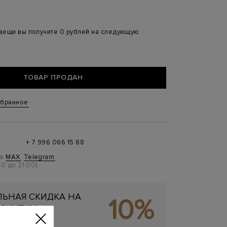
 вещи вы получите 0 рублей на следующую
ТОВАР ПРОДАН
збранное
+ 7 996 066 15 88
 в
MAX
,
Telegram
0 до 21:00)
ЬНАЯ СКИДКА НА
10%
ОКУПКУ