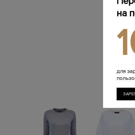
Пер
на 
для за
пользо
ЗАРЕ