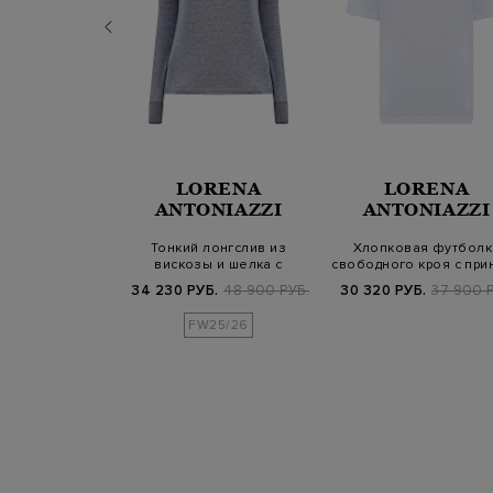
LORENA
LORENA
AGERFELD
ANTONIAZZI
ANTONIAZZI
 хлопка джерси
Тонкий лонгслив из
Хлопковая футболк
ией и вышивкой
вискозы и шелка с
свободного кроя с при
Par…
контрастным канто…
в тон
Б.
12 800 РУБ.
34 230 РУБ.
48 900 РУБ.
30 320 РУБ.
37 900 Р
FW25/26