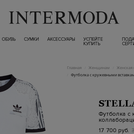
ОБУВЬ
СУМКИ
АКСЕССУАРЫ
УСПЕЙТЕ
ПОД
КУПИТЬ
СЕРТ
Главная
Женщинам
Женская 
/
/
Футболка с кружевными вставкам
/
STELL
Футболка с
коллабораци
17 700 руб.