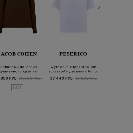
JACOB COHEN
PESERICO
JIL SA
лопковый лонгслив
Футболка с трикотажной
Комплект черн
длиненного кроя из
вставкой и деталями Punto
из хлопка джер
гладкого джерси
Luce
 850 РУБ.
35 500 РУБ.
37 440 РУБ.
46 800 РУБ.
42 320 РУБ.
5
SS25
FW25/