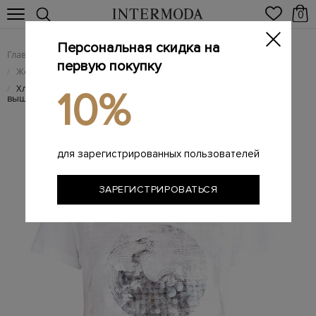
0
Персональная скидка на
Главная
Женщинам
Женская одежда
/
/
первую покупку
Женские футболки
/
Хлопковая футболка с черно-белой аппликацией и
/
10%
вышивкой пайетками
для зарегистрированных пользователей
ЗАРЕГИСТРИРОВАТЬСЯ