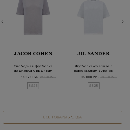
JACOB COHEN
JIL SANDER
Свободная футболка
Футболка-oversize с
из джерси с вышитым
трикотажным воротом
логотипом в тон
и принтом в то…
16 870 РУБ.
24 100 РУБ.
35 880 РУБ.
59 800 РУБ.
SS25
SS25
ВСЕ ТОВАРЫ БРЕНДА