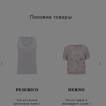
Глажение: Глажка при температуре подошвы утюга до 110
градусов
Похожие товары
PESERICO
HERNO
Топ из тонкой
Топ из тафты и
шелковой ткани с
жаккарда fil coupé с