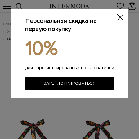
0
Персональная скидка на
Главная
Женщинам
Женская одежда
/
/
первую покупку
Женские брендовые топы
/
Пляжный кроп-топ Alga с эластичным лифом и принтом
/
10%
для зарегистрированных пользователей
ЗАРЕГИСТРИРОВАТЬСЯ