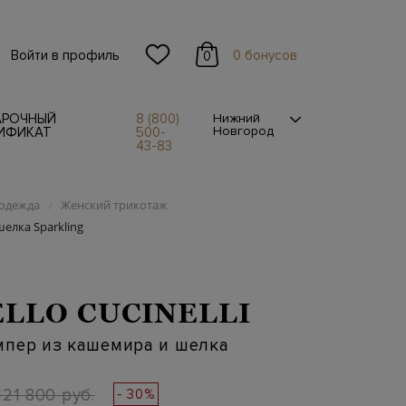
Войти в профиль
0 бонусов
0
АРОЧНЫЙ
8 (800)
Нижний
Новгород
ИФИКАТ
500-
43-83
одежда
Женский трикотаж
/
елка Sparkling
LLO CUCINELLI
мпер из кашемира и шелка
121 800 руб.
- 30%