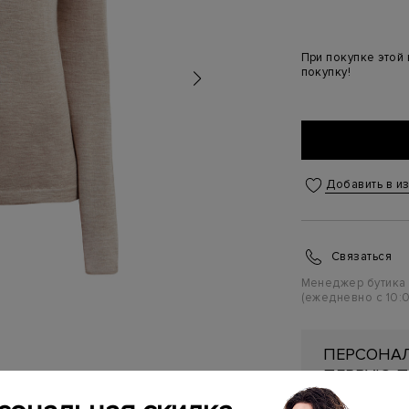
При покупке этой
покупку!
Добавить в и
Связаться
Менеджер бутика
(ежедневно с 10:0
ПЕРСОНАЛ
ПЕРВУЮ П
Подробнее