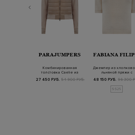
VENTY
PARAJUMPERS
FABIANA FILIP
из шерсти и
Комбинированная
Джемпер из хлопково
 застежкой на
толстовка Caelie из
льняной пряжи с
ию и ок…
стеганой тафты и х…
золотистыми пай…
.
109 200 РУБ.
27 450 РУБ.
54 900 РУБ.
48 150 РУБ.
96 300 Р
SS25