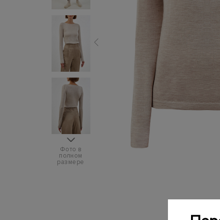
Фото в
полном
размере