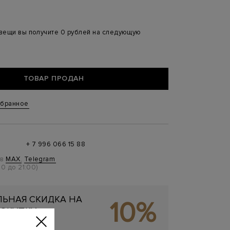
 вещи вы получите 0 рублей на следующую
ТОВАР ПРОДАН
збранное
+ 7 996 066 15 88
 в
MAX
,
Telegram
0 до 21:00)
ЬНАЯ СКИДКА НА
10%
ОКУПКУ