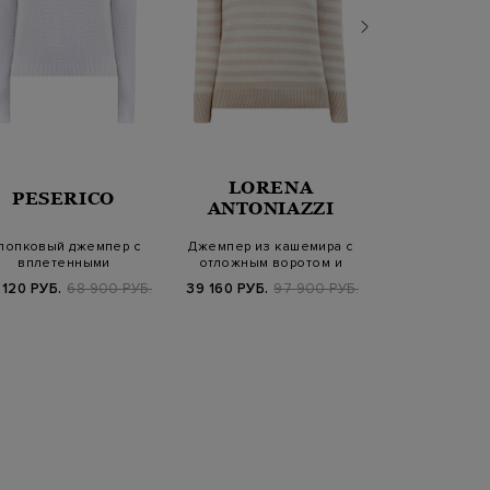
LORENA
PESERICO
FABIANA 
ANTONIAZZI
лопковый джемпер с
Джемпер из кашемира с
Кардиган из уз
вплетенными
отложным воротом и
Platinum с 
ребристыми пайетками
узором в поло…
макра
 120 РУБ.
68 900 РУБ.
39 160 РУБ.
97 900 РУБ.
38 700 РУБ.
1