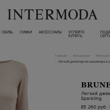
ОБУВЬ
СУМКИ
АКСЕССУАРЫ
УСПЕЙТЕ
ПОД
КУПИТЬ
СЕРТ
Главная
Женщинам
Женская 
/
/
Легкий джемпер из кашемира и ш
/
BRUNE
Легкий дже
Sparkling
85 260 руб.