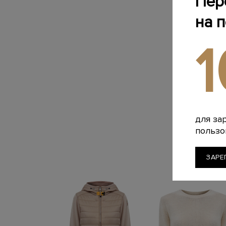
Пер
на 
для за
пользо
ЗАРЕ