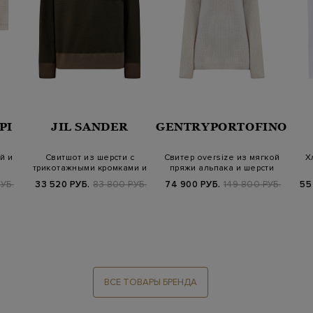
PI
JIL SANDER
GENTRYPORTOFINO
й и
Свитшот из шерсти с
Свитер oversize из мягкой
Х
трикотажными кромками и
пряжи альпака и шерсти
накладным…
се
УБ.
33 520 РУБ.
83 800 РУБ.
74 900 РУБ.
149 800 РУБ.
55
ВСЕ ТОВАРЫ БРЕНДА