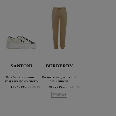
SANTONI
BURBERRY
Комбинированные
Хлопковые джоггеры
кеды из фактурного
с вышивкой
букле и кожи
Equestrian Knight
44 340 РУБ.
73 900 РУБ.
78 320 РУБ.
97 900 РУБ.
Design
FW25/26