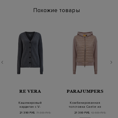
Похожие товары
RE VERA
PARAJUMPERS
Кашемировый
Комбинированная
кардиган с V-
толстовка Caelie из
образным вырезом и
хлопка и нейлоново…
21 390 РУБ.
71 300 РУБ.
21 300 РУБ.
42 600 РУБ.
миниатюрны…