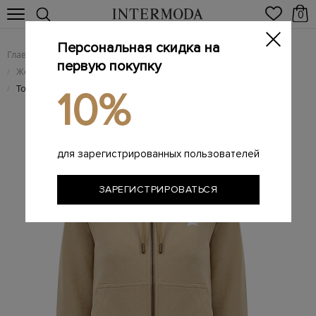
0
Персональная скидка на
Главная
Женщинам
Женская одежда
/
/
первую покупку
Женский трикотаж
/
Толстовка из хлопка с эмблемами Equestrian Knight Design
/
10%
для зарегистрированных пользователей
ЗАРЕГИСТРИРОВАТЬСЯ