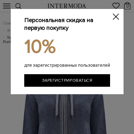
0
Персональная скидка на
Главная
Женщинам
Женская одежда
/
/
первую покупку
Женский трикотаж
/
Толстовка из хлопкового флиса с ювелирной окантовкой
/
10%
Punto Luce
для зарегистрированных пользователей
ЗАРЕГИСТРИРОВАТЬСЯ