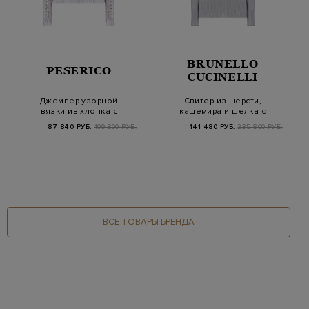
BRUNELLO
PESERICO
CUCINELLI
Джемпер узорной
Свитер из шерсти,
вязки из хлопка с
кашемира и шелка с
двухцветными
вышивкой Earthly…
87 840 РУБ.
109 800 РУБ.
141 480 РУБ.
235 800 РУБ.
пайетка…
ВСЕ ТОВАРЫ БРЕНДА