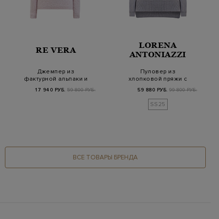
LORENA
RE VERA
ANTONIAZZI
Джемпер из
Пуловер из
фактурной альпаки и
хлопковой пряжи с
шерсти с ювелирными
мерцающими микро-
17 940 РУБ.
59 800 РУБ.
59 880 РУБ.
99 800 РУБ.
цеп…
пайеткам…
SS25
ВСЕ ТОВАРЫ БРЕНДА