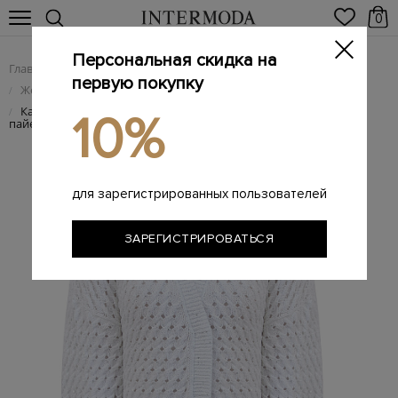
0
Персональная скидка на
Главная
Женщинам
Женская одежда
/
/
первую покупку
Женский трикотаж
/
Кардиган из хлопковой пряжи с мерцающими микро-
/
10%
пайетками
для зарегистрированных пользователей
ЗАРЕГИСТРИРОВАТЬСЯ